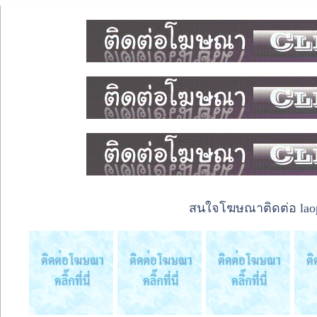
สนใจโฆษณาติดต่อ laope