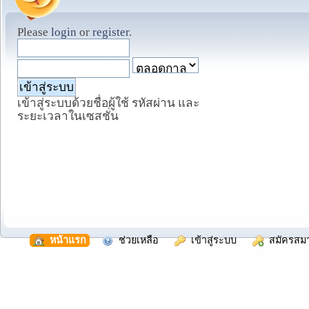
Please
login
or
register
.
เข้าสู่ระบบด้วยชื่อผู้ใช้ รหัสผ่าน และ
ระยะเวลาในเซสชั่น
  หน้าแรก
  ช่วยเหลือ
  เข้าสู่ระบบ
  สมัครสม