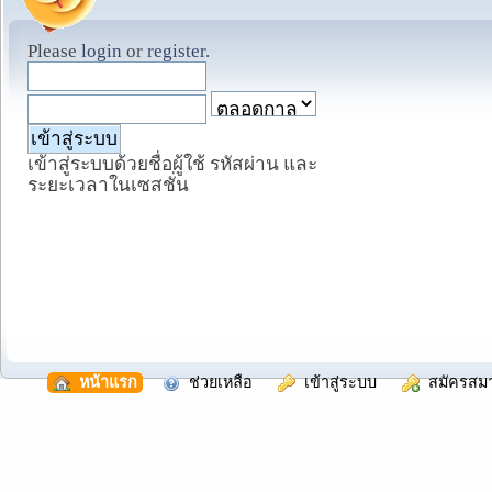
Please
login
or
register
.
เข้าสู่ระบบด้วยชื่อผู้ใช้ รหัสผ่าน และ
ระยะเวลาในเซสชั่น
  หน้าแรก
  ช่วยเหลือ
  เข้าสู่ระบบ
  สมัครสม