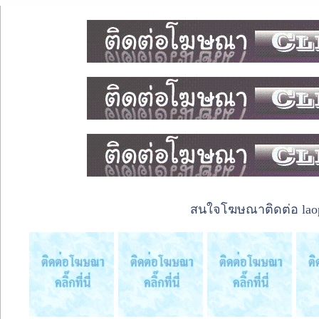
สนใจโฆษณาติดต่อ laope