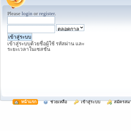
Please
login
or
register
.
เข้าสู่ระบบด้วยชื่อผู้ใช้ รหัสผ่าน และ
ระยะเวลาในเซสชั่น
  หน้าแรก
  ช่วยเหลือ
  เข้าสู่ระบบ
  สมัครสม