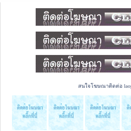
สนใจโฆษณาติดต่อ laope