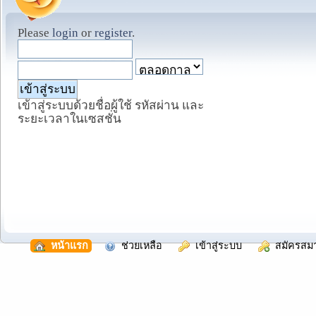
Please
login
or
register
.
เข้าสู่ระบบด้วยชื่อผู้ใช้ รหัสผ่าน และ
ระยะเวลาในเซสชั่น
  หน้าแรก
  ช่วยเหลือ
  เข้าสู่ระบบ
  สมัครสม