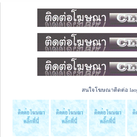
สนใจโฆษณาติดต่อ laope