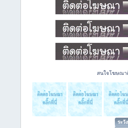
สนใจโฆษณาติด
ระวัง