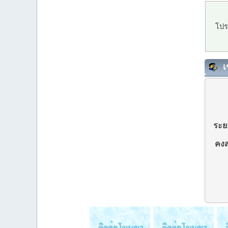
โปร
เ
ระยะ
คงส