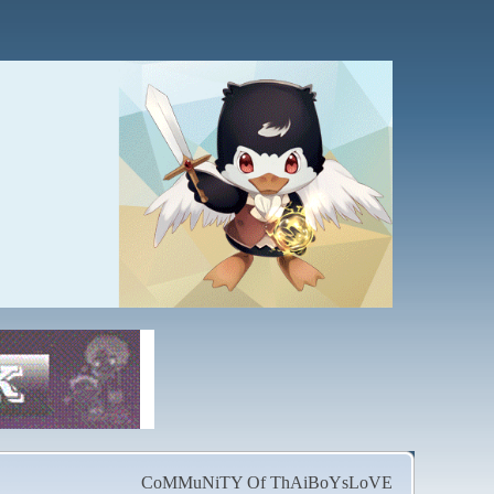
CoMMuNiTY Of ThAiBoYsLoVE