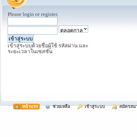
Please
login
or
register
.
เข้าสู่ระบบด้วยชื่อผู้ใช้ รหัสผ่าน และ
ระยะเวลาในเซสชั่น
  หน้าแรก
  ช่วยเหลือ
  เข้าสู่ระบบ
  สมัครสม