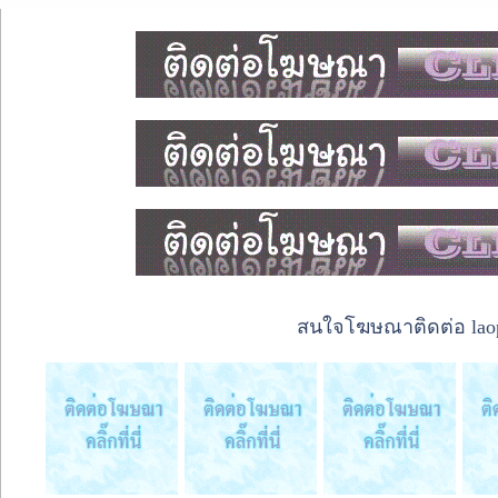
สนใจโฆษณาติดต่อ laope