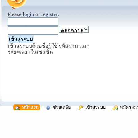
Please
login
or
register
.
เข้าสู่ระบบด้วยชื่อผู้ใช้ รหัสผ่าน และ
ระยะเวลาในเซสชั่น
  หน้าแรก
  ช่วยเหลือ
  เข้าสู่ระบบ
  สมัครสม