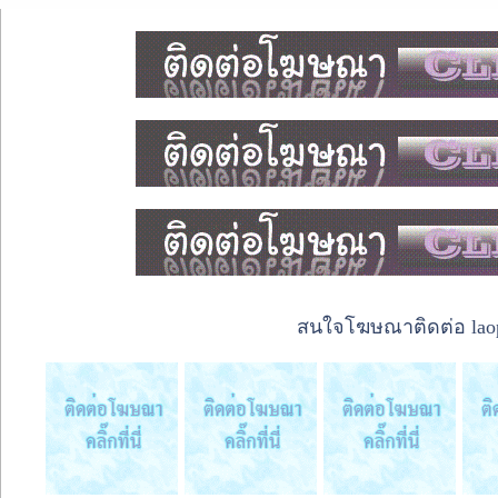
สนใจโฆษณาติดต่อ laope