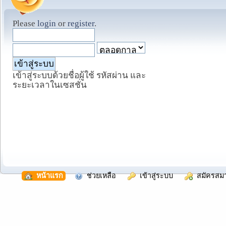
Please
login
or
register
.
เข้าสู่ระบบด้วยชื่อผู้ใช้ รหัสผ่าน และ
ระยะเวลาในเซสชั่น
  หน้าแรก
  ช่วยเหลือ
  เข้าสู่ระบบ
  สมัครสม