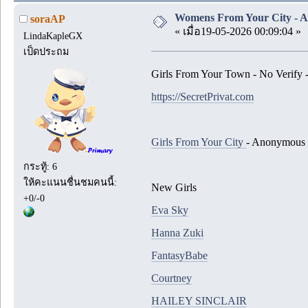
Womens From Your City - A
soraAP
« เมื่อ19-05-2026 00:09:04 »
LindaKapleGX
เป็ดประถม
Girls From Your Town - No Verify
https://SecretPrivat.com
Girls From Your City
- Anonymous 
กระทู้: 6
ให้คะแนนชื่นชมคนนี้:
New Girls
+0/-0
Eva Sky
Hanna Zuki
FantasyBabe
Courtney
HAILEY SINCLAIR