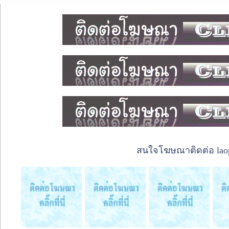
สนใจโฆษณาติดต่อ laope