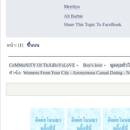
Merrilyn
Alt Barbie
Share This Topic To FaceBook
หน้า: [
1
]
ขึ้นบน
CoMMuNiTY Of ThAiBoYsLoVE
»
Boy's love
»
พูดคุยทั่ว
หัวข้อ:
Womens From Your City - Anonymous Casual Dating - N