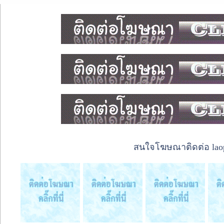
สนใจโฆษณาติดต่อ laope