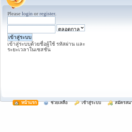
Please
login
or
register
.
เข้าสู่ระบบด้วยชื่อผู้ใช้ รหัสผ่าน และ
ระยะเวลาในเซสชั่น
  หน้าแรก
  ช่วยเหลือ
  เข้าสู่ระบบ
  สมัครสม