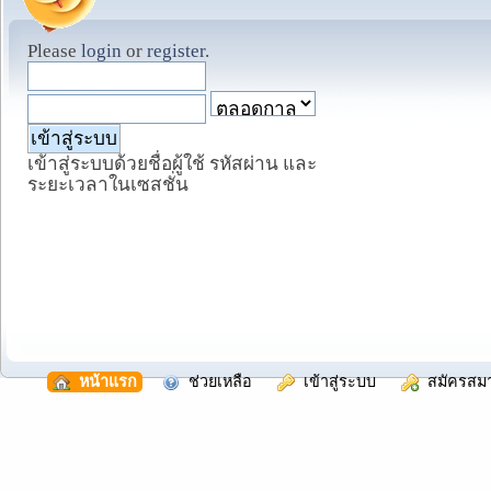
Please
login
or
register
.
เข้าสู่ระบบด้วยชื่อผู้ใช้ รหัสผ่าน และ
ระยะเวลาในเซสชั่น
  หน้าแรก
  ช่วยเหลือ
  เข้าสู่ระบบ
  สมัครสม