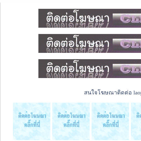
สนใจโฆษณาติดต่อ laope