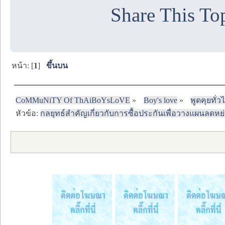
Share This To
หน้า: [
1
]
ขึ้นบน
CoMMuNiTY Of ThAiBoYsLoVE
»
Boy's love
»
พูดคุยทั่ว
หัวข้อ:
กลยุทธ์สำคัญเกี่ยวกับการซื้อประกันเพื่อวางแผนลดหย