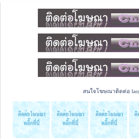
สนใจโฆษณาติดต่อ laope