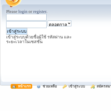
Please
login
or
register
.
เข้าสู่ระบบด้วยชื่อผู้ใช้ รหัสผ่าน และ
ระยะเวลาในเซสชั่น
  หน้าแรก
  ช่วยเหลือ
  เข้าสู่ระบบ
  สมัครสม