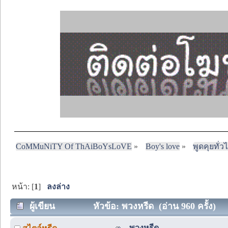
CoMMuNiTY Of ThAiBoYsLoVE
»
Boy's love
»
พูดคุยทั่ว
หน้า: [
1
]
ลงล่าง
ผู้เขียน
หัวข้อ: พวงหรีด (อ่าน 960 ครั้ง)
พวงหรีด