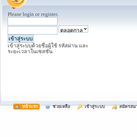
Please
login
or
register
.
เข้าสู่ระบบด้วยชื่อผู้ใช้ รหัสผ่าน และ
ระยะเวลาในเซสชั่น
  หน้าแรก
  ช่วยเหลือ
  เข้าสู่ระบบ
  สมัครสม