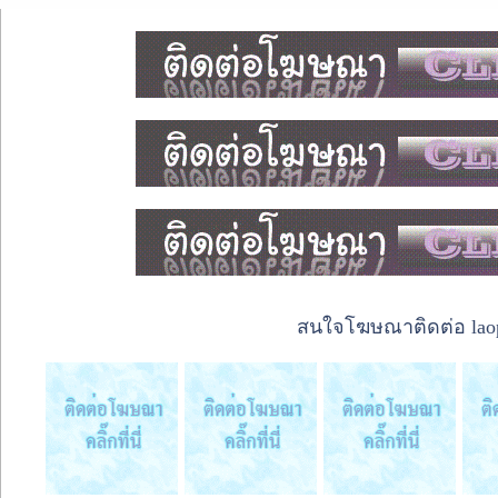
สนใจโฆษณาติดต่อ laope