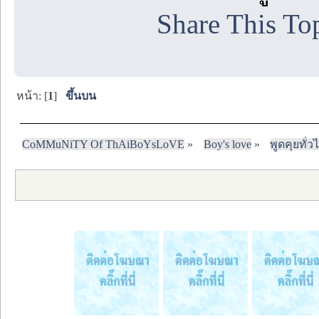
Share This To
หน้า: [
1
]
ขึ้นบน
CoMMuNiTY Of ThAiBoYsLoVE
»
Boy's love
»
พูดคุยทั่ว