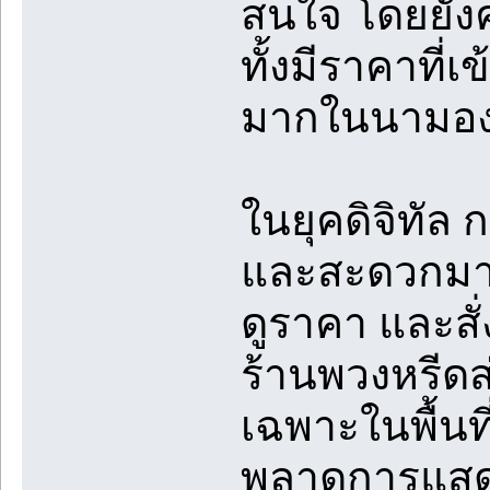
สนใจ โดยยัง
ทั้งมีราคาที่
มากในนามองค
ในยุคดิจิทัล 
และสะดวกมา
ดูราคา และสั่
ร้านพวงหรีดส
เฉพาะในพื้นท
พลาดการแสด