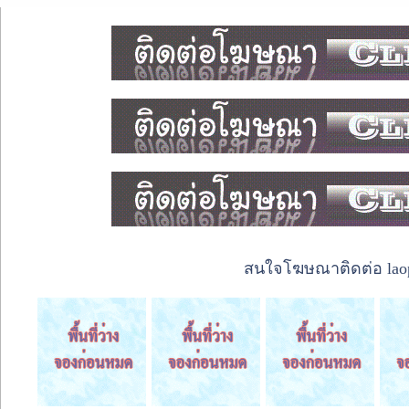
สนใจโฆษณาติดต่อ laope