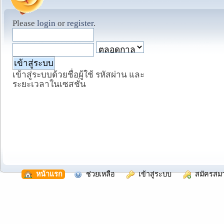
Please
login
or
register
.
เข้าสู่ระบบด้วยชื่อผู้ใช้ รหัสผ่าน และ
ระยะเวลาในเซสชั่น
  หน้าแรก
  ช่วยเหลือ
  เข้าสู่ระบบ
  สมัครสม