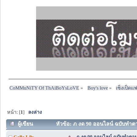
CoMMuNiTY Of ThAiBoYsLoVE
»
Boy's love
»
เซ็งเป็ดแ
หน้า: [
1
]
ลงล่าง
ผู้เขียน
หัวข้อ: ภ งด 90 ออนไลน์ ฉบับทำตาม
ภ งด 90 ออนไลน์ ฉบับทำตาม