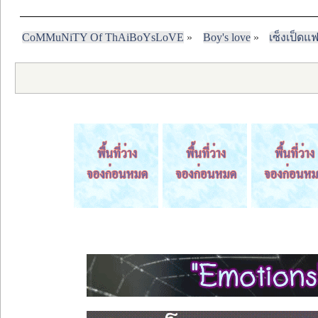
CoMMuNiTY Of ThAiBoYsLoVE
»
Boy's love
»
เซ็งเป็ดแ