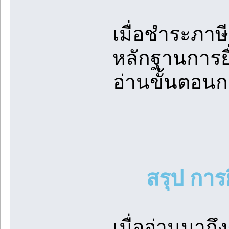
เมื่อชำระภาษี
หลักฐานการยื่
อ่านขั้นตอนก
สรุป การ
เมื่ออ่านมาถึ