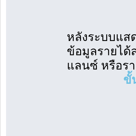
หลังระบบแสด
ข้อมูลรายได้ส
แลนซ์ หรือร
ขั