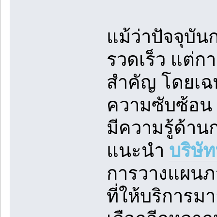
แม้ว่าปัจจุบ
รวดเร็ว แต่การ
สำคัญ โดยเฉพ
ความซับซ้อน ด
มีความรู้ด้
แนะนำ
บริษั
การวางแผนภา
ที่ให้บริการม