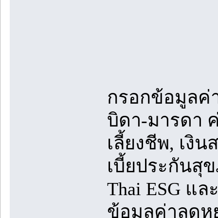
กรอกข้อมูลค่าล
บิดา-มารดา ค
เลี้ยงชีพ, เง
เบี้ยประกันสุ
Thai ESG และ
ข้อมูลค่าลดหย