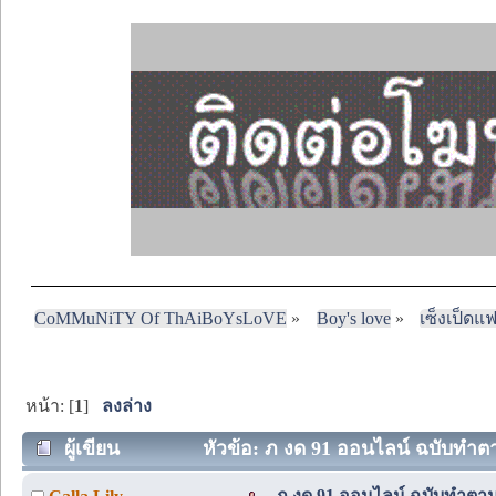
CoMMuNiTY Of ThAiBoYsLoVE
»
Boy's love
»
เซ็งเป็ดแ
หน้า: [
1
]
ลงล่าง
ผู้เขียน
หัวข้อ: ภ งด 91 ออนไลน์ ฉบับทำตา
ภ งด 91 ออนไลน์ ฉบับทำตา