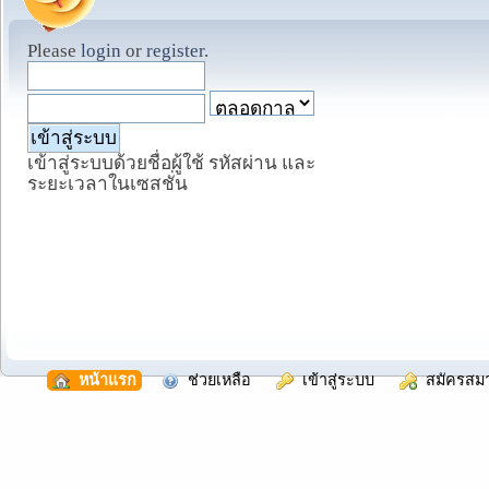
Please
login
or
register
.
เข้าสู่ระบบด้วยชื่อผู้ใช้ รหัสผ่าน และ
ระยะเวลาในเซสชั่น
  หน้าแรก
  ช่วยเหลือ
  เข้าสู่ระบบ
  สมัครสม