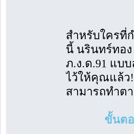
สำหรับใครที่ก
นี้ นรินทร์ทอ
ภ.ง.ด.91 แบบล
ไว้ให้คุณแล้ว
สามารถทำตามไ
ขั้นต