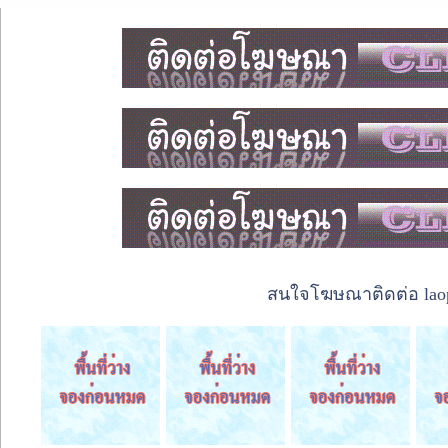
สนใจโฆษณาติดต่อ laope