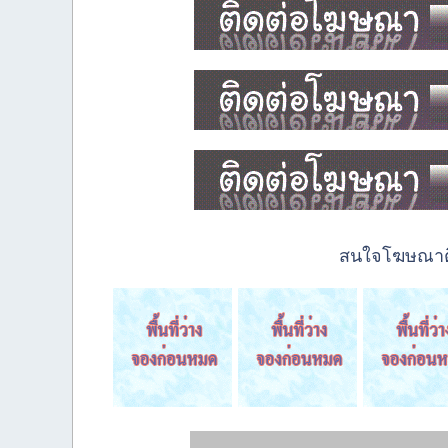
สนใจโฆษณาติด