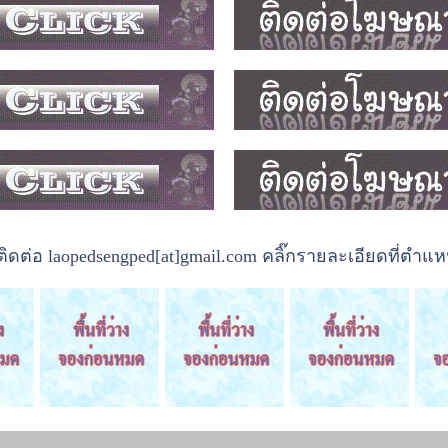
ต่อ laopedsengped[at]gmail.com คลิ๊กรายละเอียดที่ตำแหน