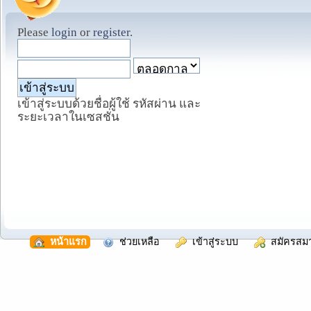
Please
login
or
register
.
เข้าสู่ระบบด้วยชื่อผู้ใช้ รหัสผ่าน และ
ระยะเวลาในเซสชั่น
  หน้าแรก
  ช่วยเหลือ
  เข้าสู่ระบบ
  สมัครสม