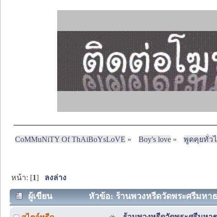
CoMMuNiTY Of ThAiBoYsLoVE
»
Boy's love
»
พูดคุยทั่ว
หน้า: [
1
]
ลงล่าง
ผู้เขียน
หัวข้อ: ร้านพวงหรีดวัดพระศรีมหาธา
ร้านพวงหรีดวัดพระศรีมหาธ