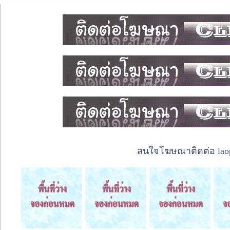
สนใจโฆษณาติดต่อ laope