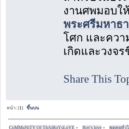
งานศพมอบให้ก
พระศรีมหาธา
โศก และความร
เกิดและวงจรชี
Share This To
หน้า: [
1
]
ขึ้นบน
CoMMuNiTY Of ThAiBoYsLoVE
»
Boy's love
»
พูดคุยทั่ว