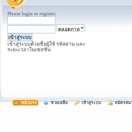
Please
login
or
register
.
เข้าสู่ระบบด้วยชื่อผู้ใช้ รหัสผ่าน และ
ระยะเวลาในเซสชั่น
  หน้าแรก
  ช่วยเหลือ
  เข้าสู่ระบบ
  สมัครสม