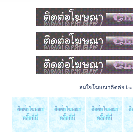
สนใจโฆษณาติดต่อ laope