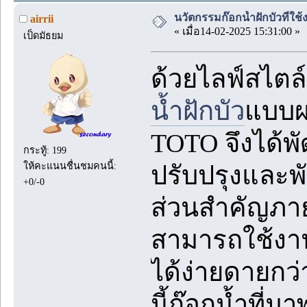
นวัตกรรมก๊อกน้ำฝักบัวที่
airrii
« เมื่อ14-02-2025 15:31:00 »
เป็ดมัธยม
ด้วยไลฟ์สไตล์
น้ำฝักบัว
แบบผส
TOTO จึงได้
กระทู้: 199
ให้คะแนนชื่นชมคนนี้:
ปรับปรุงและพั
+0/-0
ส่วนสำคัญภายใ
สามารถใช้งา
ได้ง่ายดายกว
นี้ก๊อกน้ำที