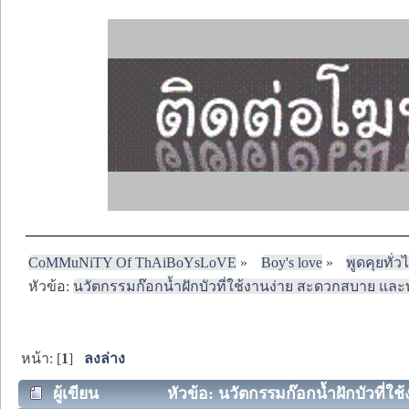
CoMMuNiTY Of ThAiBoYsLoVE
»
Boy's love
»
พูดคุยทั่ว
หัวข้อ:
นวัตกรรมก๊อกน้ำฝักบัวที่ใช้งานง่าย สะดวกสบาย แ
หน้า: [
1
]
ลงล่าง
ผู้เขียน
หัวข้อ: นวัตกรรมก๊อกน้ำฝักบัวที่