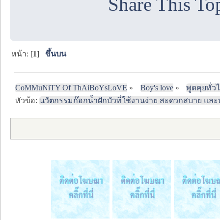
Share This To
หน้า: [
1
]
ขึ้นบน
CoMMuNiTY Of ThAiBoYsLoVE
»
Boy's love
»
พูดคุยทั่ว
หัวข้อ:
นวัตกรรมก๊อกน้ำฝักบัวที่ใช้งานง่าย สะดวกสบาย แ