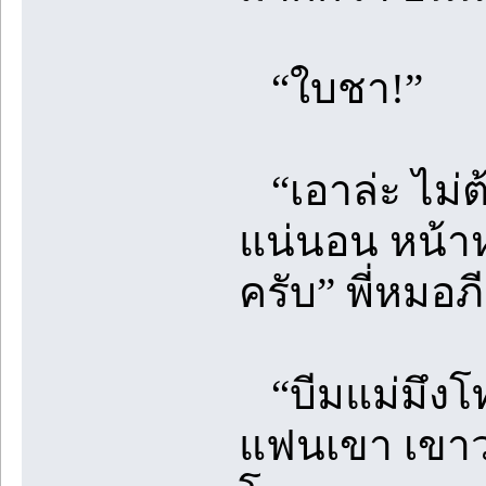
“ใบชา!”
“เอาล่ะ ไม่ต้
แน่นอน หน้าหล
ครับ” พี่หมอ
“บีมแม่มึงโ
แฟนเขา เขาว