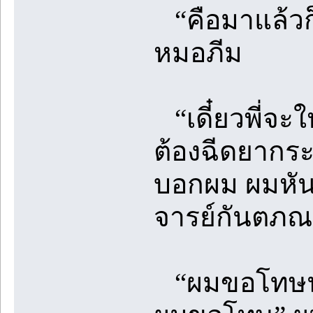
“คือมาแล้วก็
หมอภีม
“เดี๋ยวพี่จะ
ต้องฉีดยากระ
บอกผม ผมหันม
จารย์กันตภณที
“ผมขอโทษนะคร