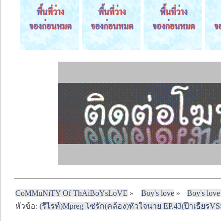
CoMMuNiTY Of ThAiBoYsLoVE
»
Boy's love
»
Boy's love
หัวข้อ:
(รีไรท์)Mpreg โซ่รัก(คล้อง)หัวใจนาย EP.43(ป๊าเธียรVSม