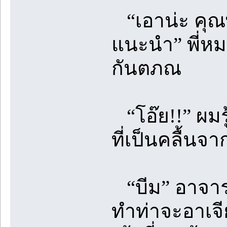
“เอาน่ะ คุณพ
แนะนำ” พี่ห
กันตภณ
“โอ๊ย!!” ผมร
ที่เป็นคลื้นจ
“บีม” อาจารย
ทำท่าจะอาเจี