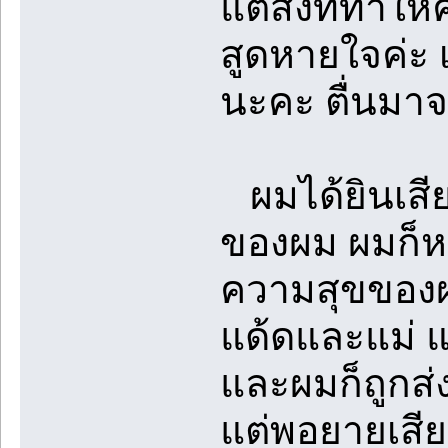
แต่สิ่งที่ทำ
สูดหายใจค่ะ เก
นะคะ ตื่นมาจ
ผมได้ยินเสีย
ของผม ผมก็หา
ความสุขของผม
แด้ดและแม่ แ
และผมก็ถูกส่
แต่พอยายเสีย