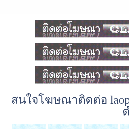
สนใจโฆษณาติดต่อ laoped
ต