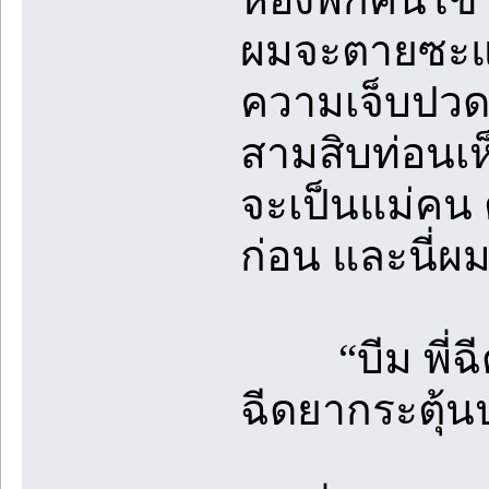
ผมจะตายซะแล้
ความเจ็บปวด
สามสิบท่อนเห็
จะเป็นแม่คน 
ก่อน และนี่ผม
“บีม พี่ฉีด
ฉีดยากระตุ้น