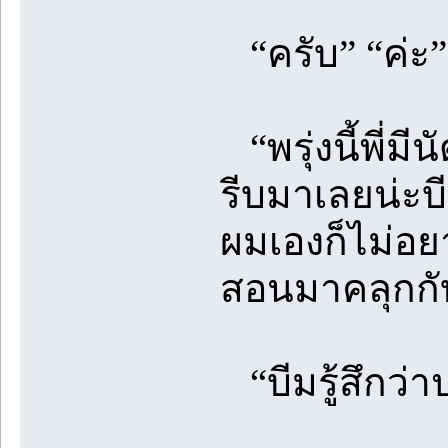
“ครับ” “ค่ะ”
“พรุ่งนี้พี่มี
รีบมาเลยน่ะบ
ผมเองก็ไม่อย
สอนมาคลุกกั
“บีมรู้สึกว่