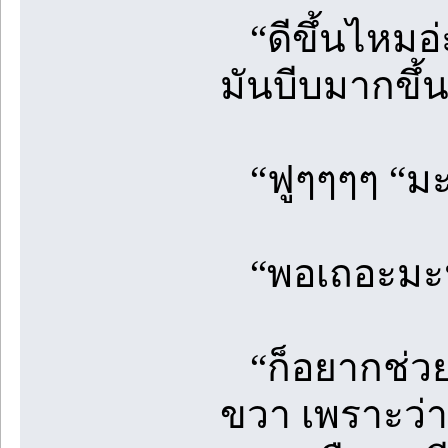
“ดีขึ้นไหมอ่
มันบีบมากขึ้น
“ฟูๆๆๆๆ “มะน
“พอเถอะมะนาว
“ก็อยากช่วยเ
ขวา เพราะว่