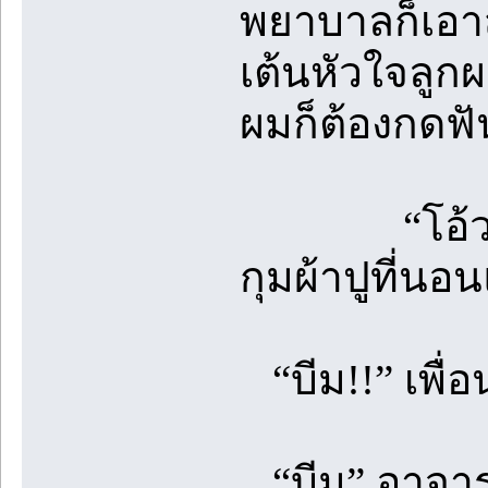
พยาบาลก็เอาส
เต้นหัวใจลูก
ผมก็ต้องกดฟั
“โอ้วววว โ
กุมผ้าปูที่นอ
“บีม!!” เพื่
“บีม” อาจารย