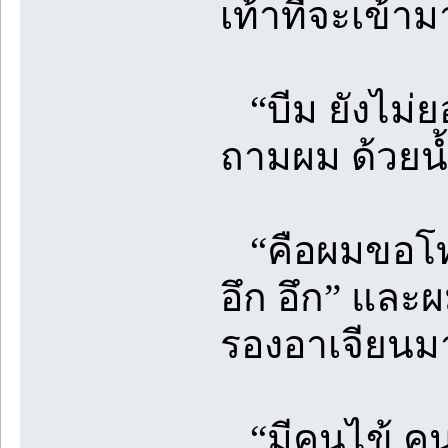
เท้าที่จะเข้
“บีม ยังไม่ย
ถามผม ด้วยน
“คือผมขอโทษน
อึก อึก” และผม
รองอาเจียนมา
“มีคนไข้ คนห