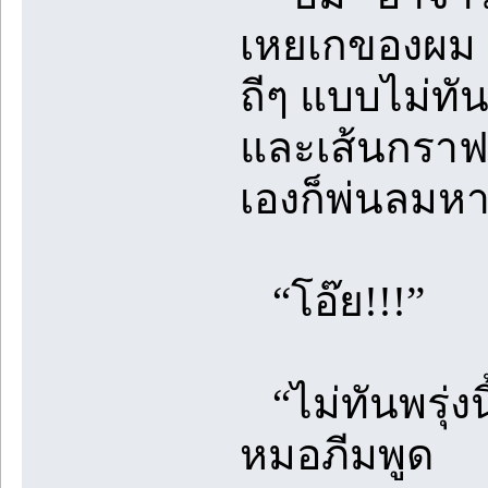
เหยเกของผม เพ
ถีๆ แบบไม่ทั
และเส้นกราฟที
เองก็พ่นลมหา
“โอ๊ย!!!”
“ไม่ทันพรุ่งน
หมอภีมพูด