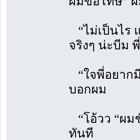
ผมขอโทษ” ผม
“ไม่เป็นไร แม
จริงๆ น่ะบีม พี
“ใจพี่อยากมี
บอกผม
“โอ้วว “ผมชั
ทันที