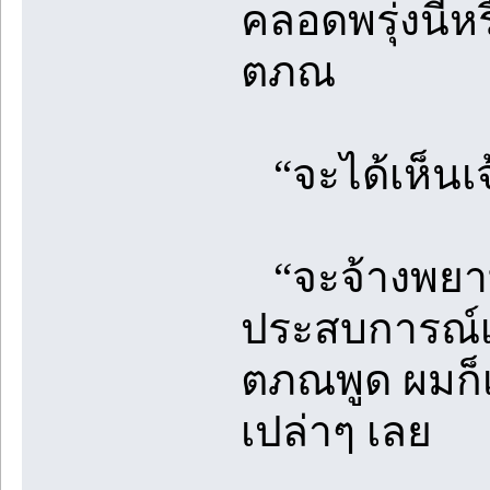
คลอดพรุ่งนี้ห
ตภณ
“จะได้เห็นเจ
“จะจ้างพยาบา
ประสบการณ์เ
ตภณพูด ผมก็เ
เปล่าๆ เลย