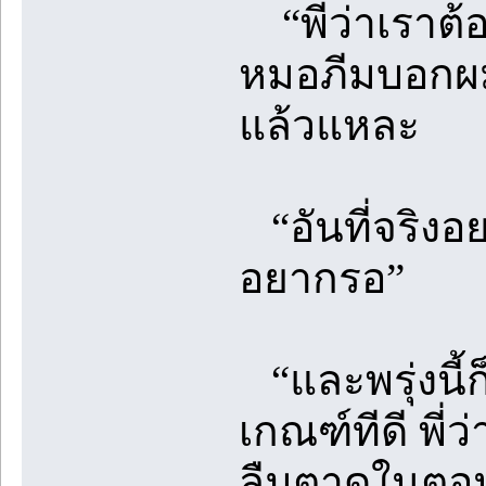
“พี่ว่าเราต้อง
หมอภีมบอกผม 
แล้วแหละ
“อันที่จริงอย
อยากรอ”
“และพรุ่งนี้ก
เกณฑ์ทีดี พี
ลืมตาดูในตอน