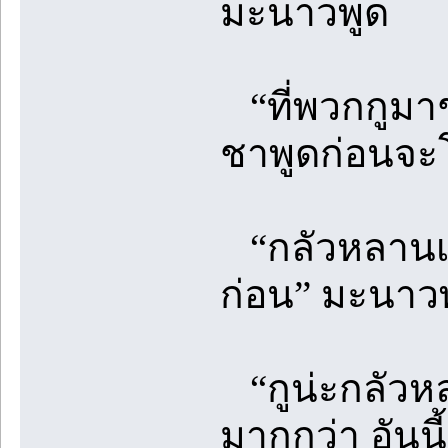
มะนาวพูด
“ที่พวกกูมาช
ชาพูดก่อนจ
“กลัวหลานเห
ก่อน” มะนาว
“กูน่ะกลัวหล
มากกว่า อันนี