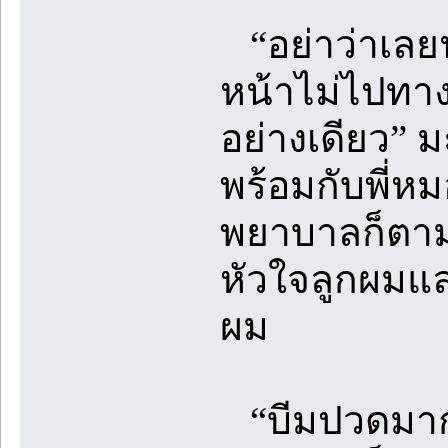
“อย่าว่าเลยน่
หน้าไม่ไปทางอ
อย่างเดียว” 
พร้อมกับพี่
พยาบาลก็ตามเ
หัวใจลูกผมแ
ผม
“บีมปวดมากเ