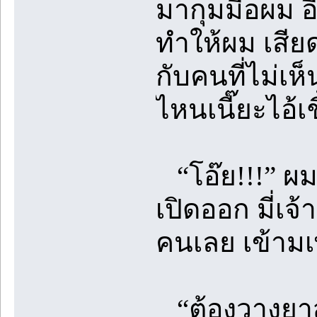
มากุมมือผม อ
ทำให้ผม เสีย
กับคนที่ไม่เห
ไหนเนี๊ยะไอ้เ
“โอ๊ย!!!” ผม
เปิดออก มี่
คนเลย เข้ามเ
“ต้องวางยาสล