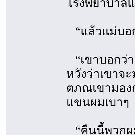
โรงพยาบาลแล
“แล้วแม่บอกว
“เขาบอกว่ายัง
หวังว่าเขาจะม
ตภณเขามองกา
แขนผมเบาๆ
“คืนนี้พวกผมเ