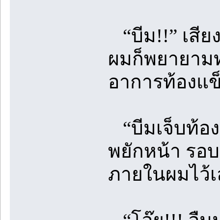
“บีม!!” เสีย
ผมก็พยายามท
อาการท้องแข
“บีมเจ็บท้อ
พยักหน้า รอบ
ภายในผมไว้เ