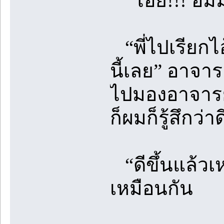
“โอ๊ย!!! อืม
“พี่ไปเรียกไ
นี้เลย” อาจาร
ไปมองอาจารย
ก็ผมก็รู้สึกว่า
“ดีขึ้นแล้วเ
เหมือนกัน