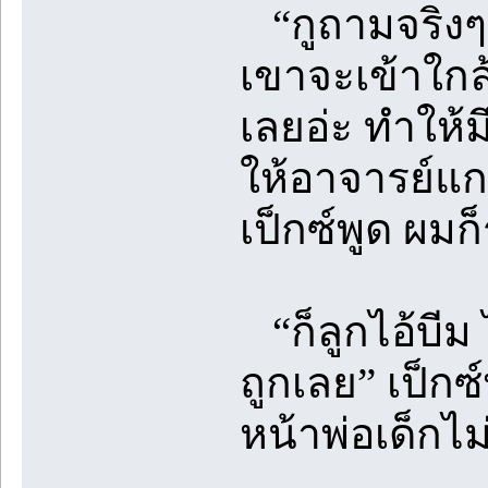
“กูถามจริงๆ 
เขาจะเข้าใกล
เลยอ่ะ ทำให้ม
ให้อาจารย์แกเข
เป็กซ์พูด ผมก็ร
“ก็ลูกไอ้บีม ไ
ถูกเลย” เป็ก
หน้าพ่อเด็กไม