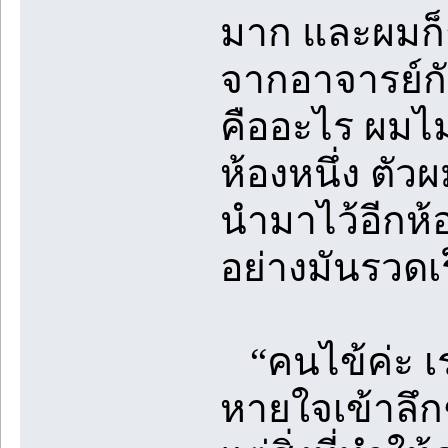
มาก และผมก็ถู
จากอาจารย์กั
คืออะไร ผมไม
ห้องหนึ่ง ตัว
นำมาไว้อีกห้อ
อย่างมันรวดเร
“คนไข้ค่ะ เ
หายใจเข้าลึกๆ