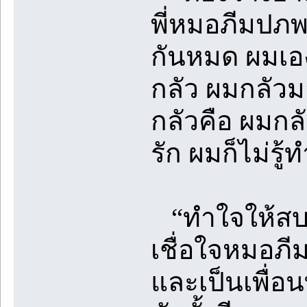
พี่หมอภีมปภพ
กันหมด ผมเอง
กลัว ผมกลัวม
กลัวคือ ผมกลั
รัก ผมก็ไม่ร
“ทำใจให้สบายน่
เชื่อใจหมอภีม
และเป็นเพื่อนท