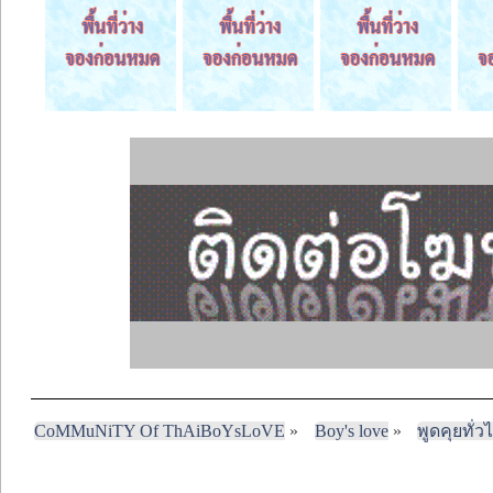
CoMMuNiTY Of ThAiBoYsLoVE
»
Boy's love
»
พูดคุยทั่ว