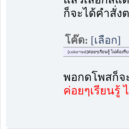
ก็จะได้คำสั่งต
โค๊ด:
[เลือก]
[color=red]ค่อยๆเรียนรู้ ไม่ต้องรี
พอกดโพสก็จะได
ค่อยๆเรียนรู้ 