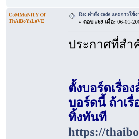
Re: คำสั่ง code และการใช้
CoMMuNiTY Of
ThAiBoYsLoVE
«
ตอบ #69 เมื่อ:
06-01-200
ประกาศที่สำ
ตั้งบอร์ดเรื่อ
บอร์ดนี้ ถ้า
ทิ้งทันที
https://thai