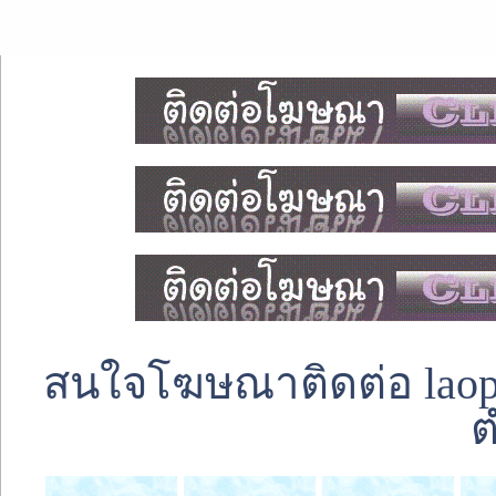
สนใจโฆษณาติดต่อ laoped
ต