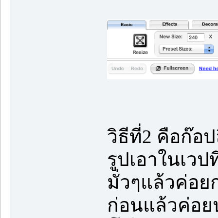
วิธีที่2 คือ
รูปเอาในเวปท
มั่วๆแล้วค่อยก
ก่อนแล้วค่อ