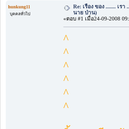
Re: เรื่อง ของ ....... เรา .
hunkung11
นาย ป่าน)
บุคคลทั่วไป
«ตอบ #1 เมื่อ24-09-2008 09
^
^
^
^
^
^