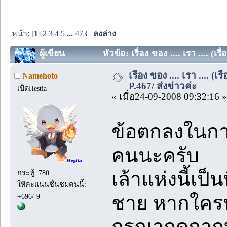
หน้า: [
1
]
2
3
4
5
...
473
ลงล่าง
ผู้เขียน
หัวข้อ: เรื่อง ของ .... เรา .... (
เรื่อง ของ .... เรา .... 
Namehoto
P.467/ ส่งข่าวค่ะ
เป็ดHestia
« เมื่อ24-09-2008 09:32:16 »
ข้อตกลงในการ
คนนะครับ
เล้าแห่งนี้เป็
กระทู้: 780
ให้คะแนนชื่นชมคนนี้:
ชาย หากใคร
+696/-9
กรุณากดกาก