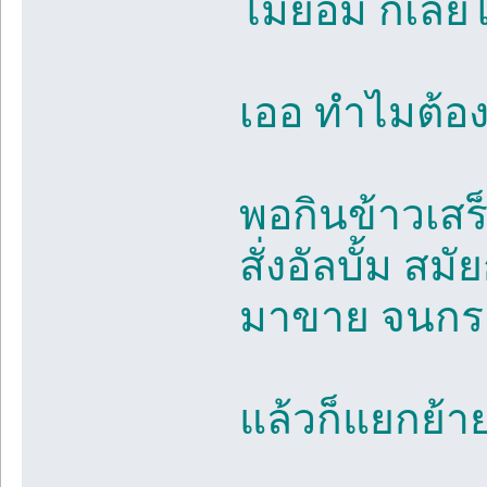
ไม่ยอม ก็เล
เออ ทำไมต้อง
พอกินข้าวเสร็
สั่งอัลบั้ม ส
มาขาย จนกระท
แล้วก็แยกย้า