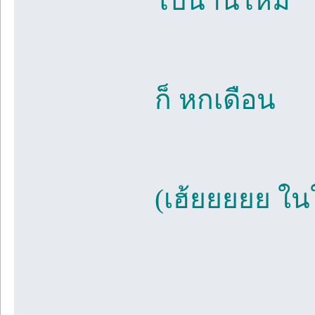
ไปนานไหม
ก็ หกเดือน
(เฮ้ยยยยย ในใ