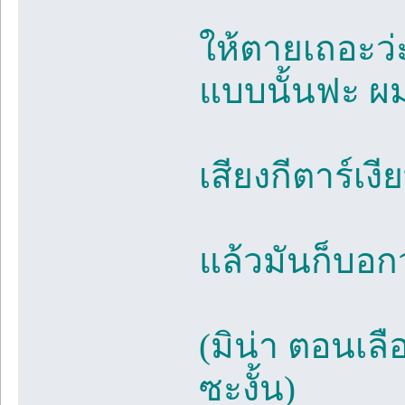
ให้ตายเถอะว่ะ
แบบนั้นฟะ 
เสียงกีตาร์เง
แล้วมันก็บอกว่
(มิน่า ตอนเลื
ซะงั้น)