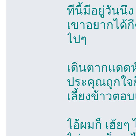
ทีนี้มีอยู่วั
เขาอยากได้กีต
ไปๆ
เดินตากแดดหัว
ประคุณถูกใจก
เลี้ยงข้าวตอบ
ไอ้ผมก็ เฮ้ยๆ 