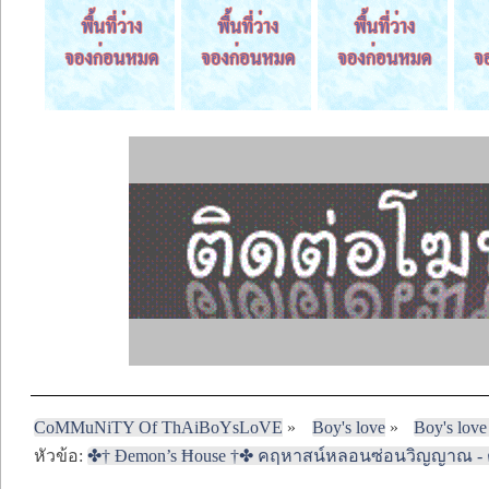
CoMMuNiTY Of ThAiBoYsLoVE
»
Boy's love
»
Boy's love
หัวข้อ:
✤† Đemon’s Ħouse †✤ คฤหาสน์หลอนซ่อนวิญญาณ - ตอ