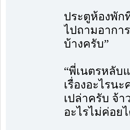
ประตูห้องพักที
ไปถามอาการเ
บ้างครับ”
“พี่เนตรหลับแล้
เรื่องอะไรนะคร
เปล่าครับ จ้า
อะไรไม่ค่อยได