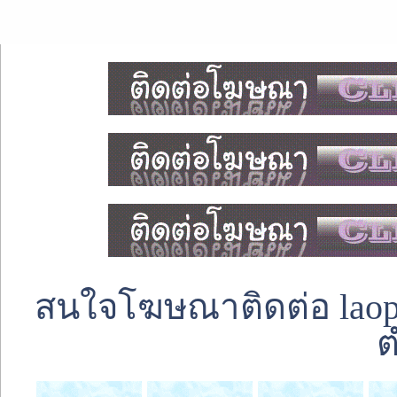
สนใจโฆษณาติดต่อ laoped
ต