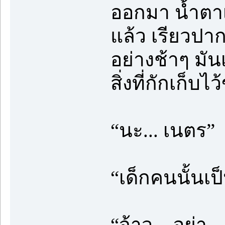
ออกมา น้ำตาเ
แล้ว เรียวปา
อย่างช้าๆ มั
สิ่งที่กักเก็บ
“นะ... เนตร”
“เด็กคนนั้นเ
“จ้าว... อย่า...