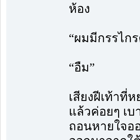
ห้อง
“ผมมีกรรไกรต
“อืม”
เสียงฝีเท้าที่
แล้วค่อยๆ เบ
ถอนหายใจออก