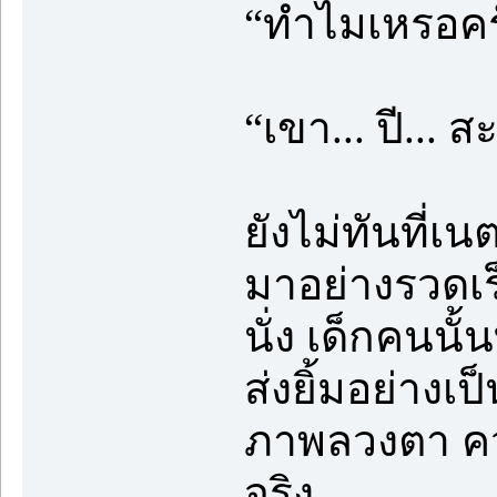
“ทำไมเหรอคร
“เขา... ปี... สะ
ยังไม่ทันที่เ
มาอย่างรวดเร็
นั่ง เด็กคนนั
ส่งยิ้มอย่างเป
ภาพลวงตา ควา
จริง