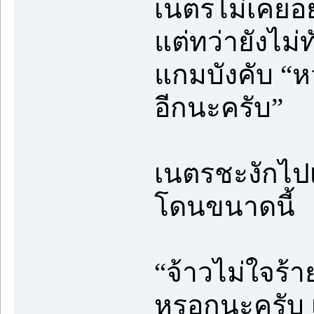
เนตรไม่เคยอยา
แต่ทว่ายังไม่
แกมบังคับ “หว
อีกนะครับ”
เนตรชะงักไปเ
โดนขนาดนี้
“จ้าวไม่ใจร้าย
หรอกนะครับ เพ