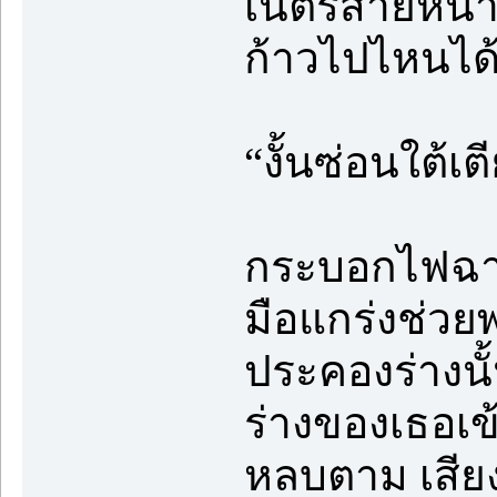
เนตรส่ายหน้า
ก้าวไปไหนได้
“งั้นซ่อนใต้เต
กระบอกไฟฉายถ
มือแกร่งช่วย
ประคองร่างนั้
ร่างของเธอเข้
หลบตาม เสียงฝ