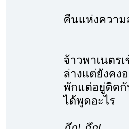
คืนแห่งความส
จ้าวพาเนตรเข
ล่างแต่ยังคงอ
พักแต่อยู่ติด
ได้พูดอะไร
กึก! กึก!