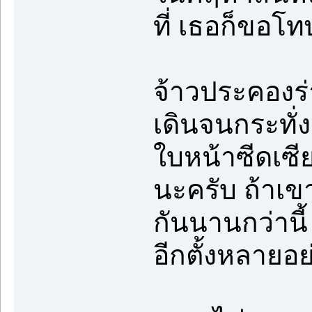
ที่ เธอก็ขอโ
จ้าวประคองร
เดินจนกระทั่
ใบหน้าซีดเซี
นะครับ ถ้าเข
กันนานกว่านี้
อีกตั้งหลายอย