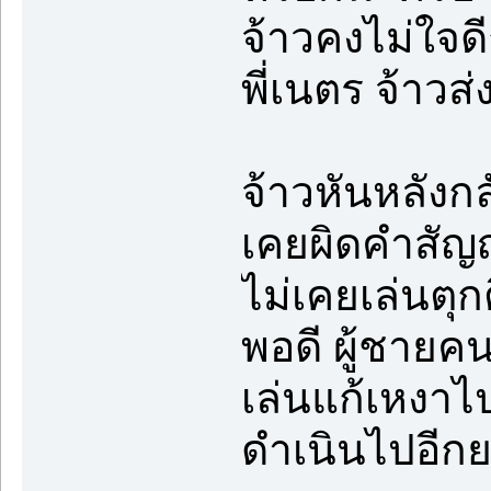
จ้าวคงไม่ใจดี
พี่เนตร จ้าวส่ง
จ้าวหันหลังก
เคยผิดคำสัญญ
ไม่เคยเล่นต
พอดี ผู้ชายค
เล่นแก้เหงาไป
ดำเนินไปอีก