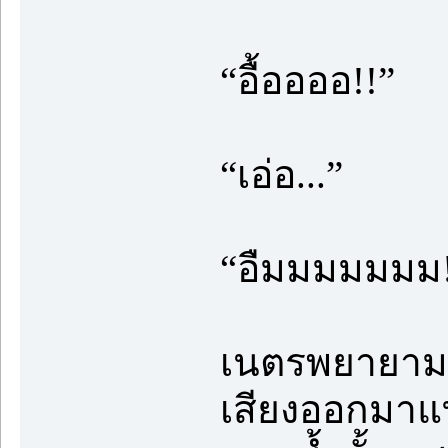
“อื้ออออ!!”
“เอ่อ...”
“อืมมมมมมม!
เนตรพยายามส่ง
เสียงออกมาแ