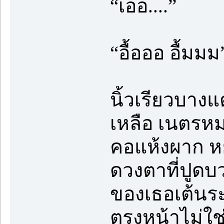
“เอ่อ....”
“อื้อออ อื้มมม
นิ้วเรียวบาง
เหลือ เนตรหม
คอแห้งผาก ห
ดวงตาที่ปูดบ
ของเธอเต้นระส่
ตรงหน้าไม่ใช