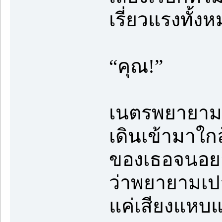
เรี่ยวแรงทั้ง
“คุณ!”
เนตรพยายามออก
เดินเข้ามาใก
ของเธอจนอยา
ว่าพยายามเปล
แค่เสียงแหบแ