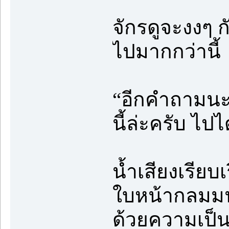
จักรดูจะงงๆ 
ไปมากกว่านี้
“อีกคำถามนะ
นี้ล่ะครับ ไ
น้ำเสียงเรียบเ
ใบหน้ากลมมนน
ด้วยความเป็นม