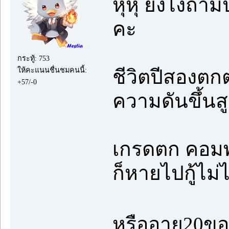
หุหุ ยังไงถ้
คะ
กระทู้: 753
ให้คะแนนชื่นชมคนนี้:
ชีวิตปีสองตก
+57/-0
ความดันขึ้นส
เกรดตก คอมพั
ก็หายไปกู้ไม่ไ
หรืออายุ20ขอ