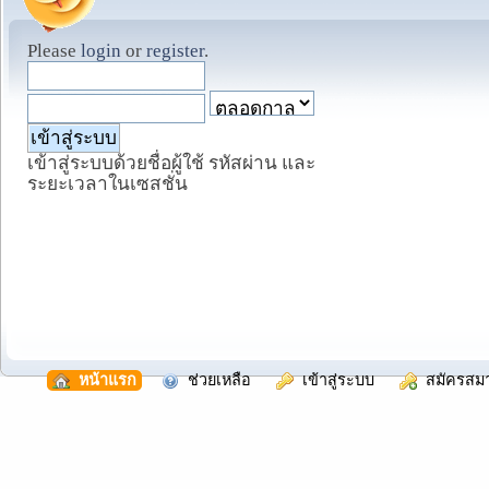
Please
login
or
register
.
เข้าสู่ระบบด้วยชื่อผู้ใช้ รหัสผ่าน และ
ระยะเวลาในเซสชั่น
  หน้าแรก
  ช่วยเหลือ
  เข้าสู่ระบบ
  สมัครสม