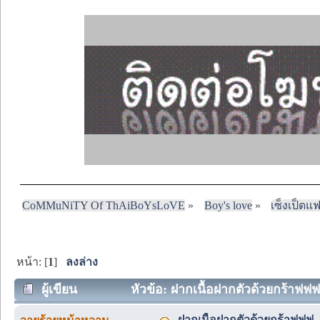
CoMMuNiTY Of ThAiBoYsLoVE
»
Boy's love
»
เซ็งเป็ดแ
หน้า: [
1
]
ลงล่าง
ผู้เขียน
หัวข้อ: ฝากเนื้อฝากตัวด้วยกร้าฟฟฟ 
ฝากเนื้อฝากตัวด้วยกร้าฟฟฟ