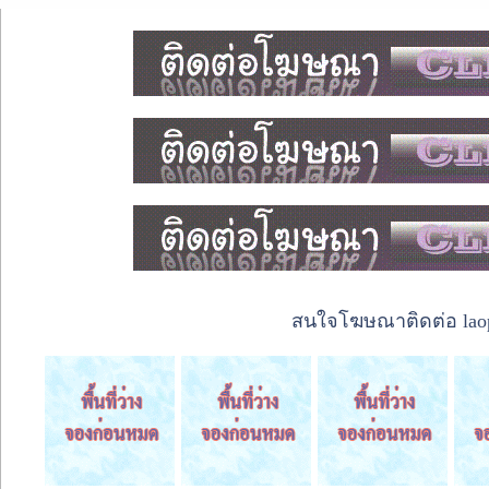
สนใจโฆษณาติดต่อ laope