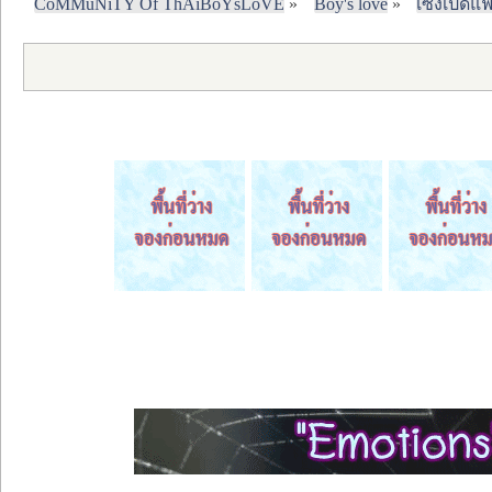
CoMMuNiTY Of ThAiBoYsLoVE
»
Boy's love
»
เซ็งเป็ดแ