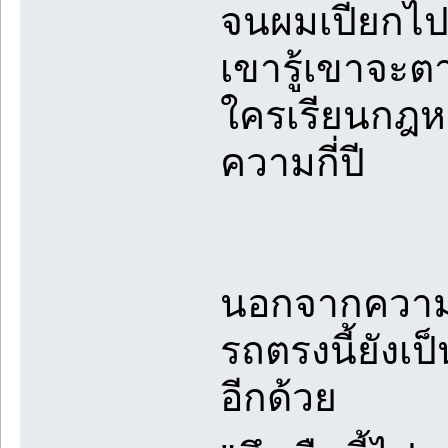
จนผมเปียกไปทั
เขารู้เขาจะตา
ใครเรียนกฎห
ความกี่ปี
นอกจากความท
รถตรงนี้ยังเป
อีกด้วย