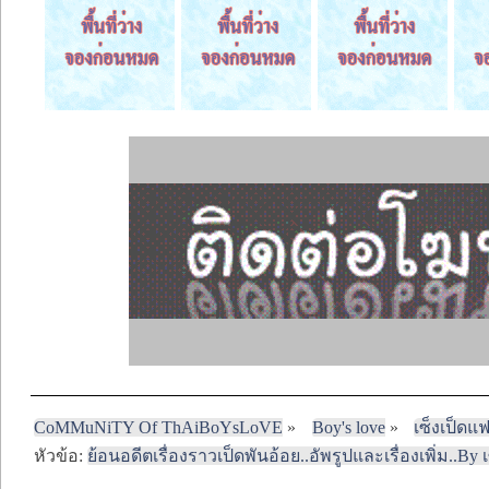
CoMMuNiTY Of ThAiBoYsLoVE
»
Boy's love
»
เซ็งเป็ดแ
หัวข้อ:
ย้อนอดีตเรื่องราวเป็ดพันอ้อย..อัพรูปและเรื่องเพิ่ม..By เ