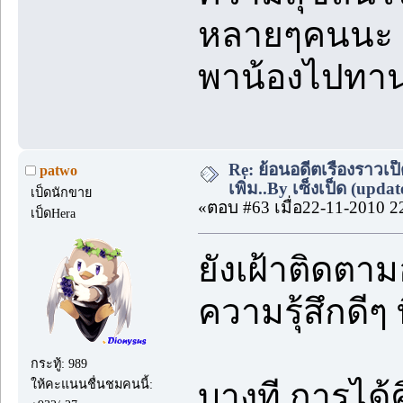
หลายๆคนนะ มี
พาน้องไปทาน
Re: ย้อนอดีตเรื่องราวเป็
patwo
เพิ่ม..By เซ็งเป็ด (upda
เป็ดนักขาย
«ตอบ #63 เมื่อ22-11-2010 2
เป็ดHera
ยังเฝ้าติดตามอย
ความรุ้สึกดีๆ ท
กระทู้: 989
บางที การได้
ให้คะแนนชื่นชมคนนี้: