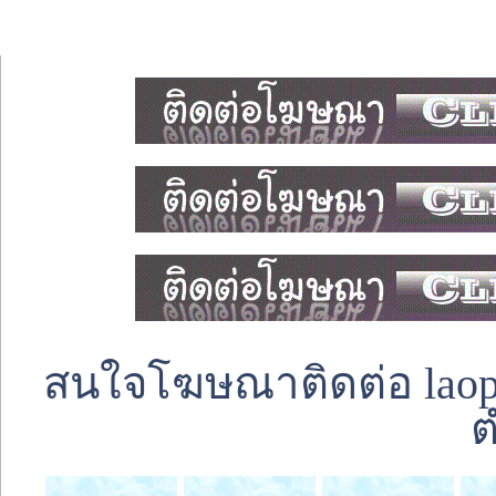
สนใจโฆษณาติดต่อ laoped
ต