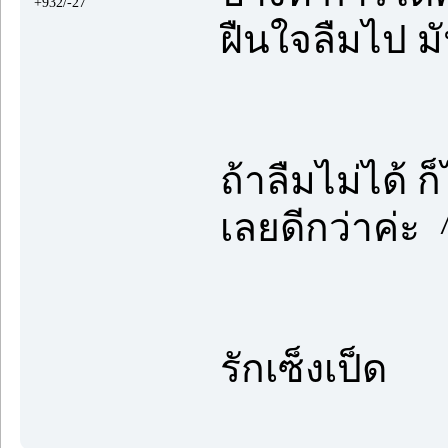
+932/-27
ฝืนใจลืมไป มั
ถ้าลืมไม่ได้ 
เลยดีกว่าค่ะ 
รักเซ็งเป็ด