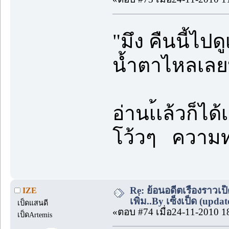
"มึง คืนนี้ไป
น้ำตาไหลเลยพ
อ่านเ้เล้วก็ไ
โว้วๆ ความ
Re: ย้อนอดีตเรื่องราวเป็
IZE
เพิ่ม..By เซ็งเป็ด (upda
เป็ดแสนดี
«ตอบ #74 เมื่อ24-11-2010 1
เป็ดArtemis