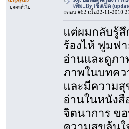
เป็ดpsycho
เพิ่ม..By เซ็งเป็ด (upda
บุคคลทั่วไป
«ตอบ #62 เมื่อ22-11-2010 2
แต่ผมกลับรู้ส
ร้องไห้ ฟูมฟ
อ่านและดูภาพ
ภาพในบทความตา
และมีความสุข
อ่านในหนังสื
จิตนาการ ขอบค
ความสุขล้นใ