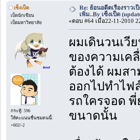
Re: ย้อนอดีตเรื่องราวเป็
เซ็งเป็ด
เพิ่ม..By เซ็งเป็ด (upda
เป็ดนักเขียน
«ตอบ #64 เมื่อ22-11-2010 2
เป็ดมหาวิทยาลัย
ผมเดินวนเวี
ของความเคลื่
ต้องได้ ผมสา
ออกไปทำไฟล์
รถใครจอด พี่
กระทู้: 596
ขนาดนั้น
ให้คะแนนชื่นชมคนนี้:
+602/-2