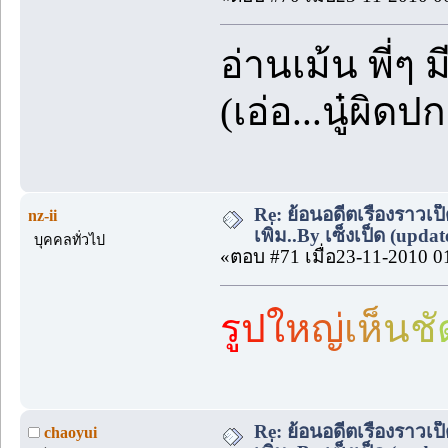
อ่านเม้น พี่ๆ
(เอ่อ...นู๋ผิ
Re: ย้อนอดีตเรื่องราวเป็
nz-ii
เพิ่ม..By เซ็งเป็ด (upda
บุคคลทั่วไป
«ตอบ #71 เมื่อ23-11-2010 0
ร
ป
ใ
ห
ญ
เ
ห
น
ช
Re: ย้อนอดีตเรื่องราวเป็
chaoyui