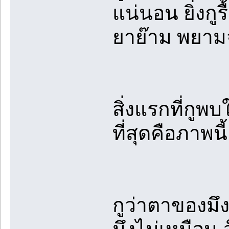
แน่นอน ยิ่งกู
ยาย๊าม พยามจ
สิ่งแรกที่กู
ที่สุดคือภาพนี้
กูว่าตาของมึ