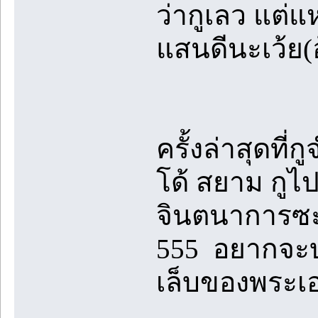
ว่ากูเลว แต่แ
แสนดีนะเว้ย(
ครั้งล่าสุดที่ก
โด้ สยาม กูไปด
จินตนาการซ
555 อยากจะบอก
เล็บของพระเอก น