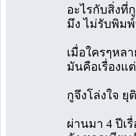
อะไรกับสิ่งที
มึง ไม่รับพิมพ
เมื่อใครๆหลา
มันคือเรื่องแต
กูจึงโล่งใจ ย
ผ่านมา 4 ปีเร