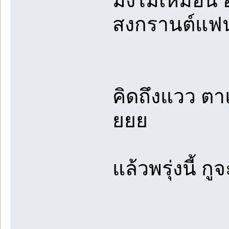
มึงไม่เหมือน 
สงกรานต์แฟนแ
คิดถึงแวว ตาแ
ยยย
แล้วพรุ่งนี้