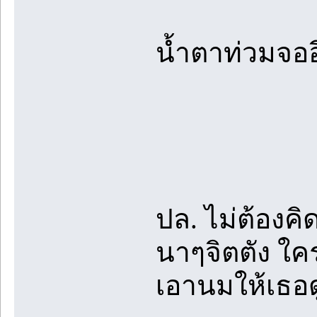
น้ำตาท่วมจอ
ปล. ไม่ต้องค
นาๆจิตตัง ใครไ
เอานมให้เธอด