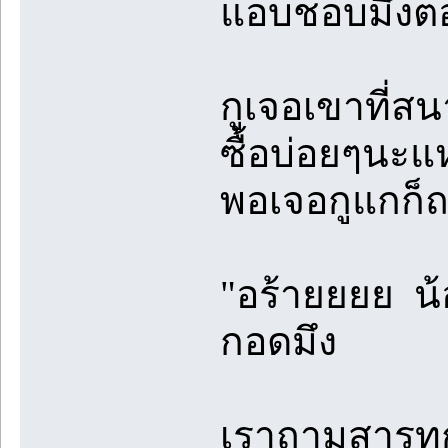
แอบชอบมึงตอน
กูเจอเขาที่สน
ซื้อบ่อยๆนะแห
พอเจอกูแกก็ถ
"อร้ายยยย น้อ
กอดมึง
เราถามสารทุกข์