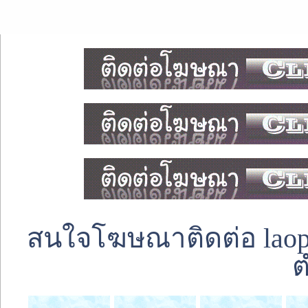
สนใจโฆษณาติดต่อ laoped
ต