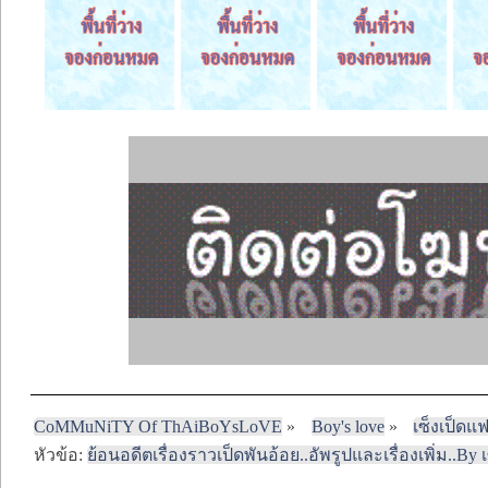
CoMMuNiTY Of ThAiBoYsLoVE
»
Boy's love
»
เซ็งเป็ดแ
หัวข้อ:
ย้อนอดีตเรื่องราวเป็ดพันอ้อย..อัพรูปและเรื่องเพิ่ม..By เ