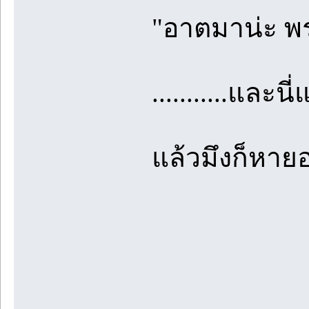
"อาตมาน่ะ พระ
...........และน
แล้วมึงก็หายออ