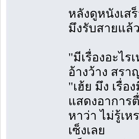
หลังดูหนังเส
มึงรับสายแล้
"มีเรื่องอะไร
อ้างว้าง สราญร
"เฮ้ย มึง เรื่
แสดงอาการตื่
หาว่า ไม่รู้เห
เซ็งเลย