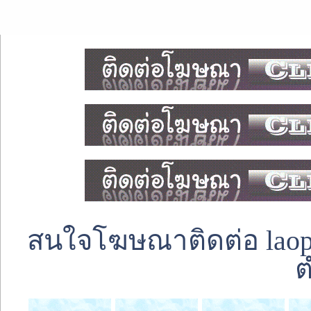
สนใจโฆษณาติดต่อ laoped
ต