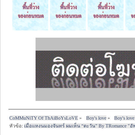
CoMMuNiTY Of ThAiBoYsLoVE
»
Boy's love
»
Boy's love
หัวข้อ:
เมื่อแหงนมองจันทร์ ผมเห็น “ตะวัน” By TRomance "อัพ