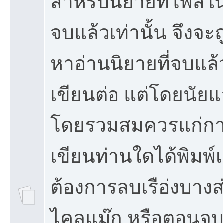
สำหรับนิยายที่โพสใน
จบแล้วเท่านั้น จึงจะถู
หาอ่านนิยายที่จบแล้
เขียนต่อ แต่โดยนัยแล
โดยรวมสมควรแก่กา
เขียนท่านใดได้พิมพ์เ
ต้องการลบเรือ่งบา
ไคลแม๊ก หรือตอนจบที