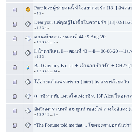
Pure love ผู้ชายคนนี้ ที่ใจอยากจะรัก [18+] อัพตอน
«
1
2
»
Dear you, แด่คุณผู้ไม่เชื่อในความรัก [18] 02/11/2
«
1
2
3
4
»
ม่อนเคียงดาว : ตอนที่ 44 : 9.Aug '20
«
1
2
3
4
5
...
7
»
ll น้ำตากิเลน ll--- ตอนที่ 43 ---ll--- 06-06-20 ---ll
«
1
2
3
»
Bad Guy m y B o s s ✦ เจ้านาย ร้ายรัก ✦ CH27 [1
«
1
2
3
4
5
...
14
»
โอ้อ่างแก้วแพรวพราย {intro} by สรรพล้วยควัน
✈️ วชิราฤทัย...ดวงใจแห่งวชิระ [3P Alert(ในอนา
อัศวินดารา บทที่ ๑๖ ทูนหัวของไฟ ดวงใจอัสดง (ส
«
1
2
3
4
5
...
9
»
“The Fortune told me that ... โชคชะตาบอกฉันว่า”