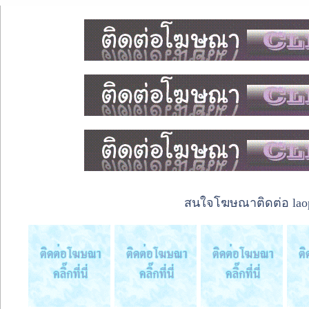
สนใจโฆษณาติดต่อ laope