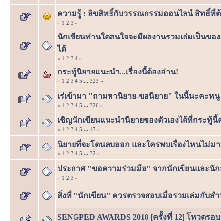
ความรู้ : ลิขสิทธิ์กับวรรณกรรมออนไลน์ สิทธิ์ที่ต้อ
«
1
2
3
»
นักเขียนท่านใดสนใจจะมีผลงานรวมเล่มเป็นของตนเอ
ได้
«
1
2
3
4
»
กระทู้นิยายแนะนำ...เรื่องนี้ต้องอ่าน!
«
1
2
3
4
5
...
323
»
เร่เข้ามา "ถามหานิยาย-ขอนิยาย" ในนี้นะคะหนู ถ้า
«
1
2
3
4
5
...
326
»
เชิญนักเขียนแนะนำนิยายของตัวเองได้ที่กระทู้นี้ค
«
1
2
3
4
5
...
17
»
นิยายที่จะโดนลบออก และใครพบเรื่องไหนไม่มาต่อน
«
1
2
3
4
5
...
32
»
ประกาศ "ขอความร่วมมือ" จากนักเขียนและนักอ
«
1
2
3
»
สิ่งที่ "นักเขียน" ควรตรวจสอบเมื่อรวมเล่มกับสำนั
SENGPED AWARDS 2018 [ครั้งที่ 12] โหวตรอบแร