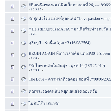
#ทิศเหนือของผม (เพิ่มเนื้อหาตอนที่ 26) ---18/06/2
«
1
2
3
4
5
»
รักสุดหัวใจแวมไพร์สุดที่เลิฟ *Love passion vampir
// He’s dangerous MAFIA // มาเฟียร้ายพ่ายตะวัน 1
«
1
2
»
อูฮิบบูกี .. รักนี้แค่คุณ *3 (16/08/2564)
BEGIN AGAIN ที่เก่าเวลาเดิม แต่ EP30- It's been 
«
1
2
3
»
#รักไม่คาดคิดในวันพุธ : พุธที่ 16 (18/12/2019)
«
1
2
3
4
5
»
The Love – ความรักที่รอคอย ตอนที่ 7*08/06/202
คุณพระรองคนนั้น หยุดเสแสร้งเถอะครับ
ไม่สิ้นไร้วาสนารัก