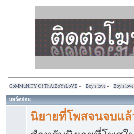
CoMMuNiTY Of ThAiBoYsLoVE
»
Boy's love
»
Boy's love
บอร์ดย่อย
นิยายที่โพสจนจบแล้