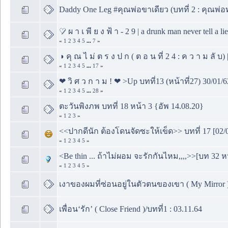
Daddy One Leg #คุณพ่อขาเดียว (บทที่ 2 : คุณพ่อท
♡̷ ผ า เ พี ย ง ฟ้ า - 2 9 | a drunk man never tell a li
«
1
2
3
4
5
...
7
»
◑ คุ ณ ไ ม่ ต ร ง ป ก ( ต อ น ที่ 2 4 : ค ว า ม ลั บ) |
«
1
2
3
4
5
...
17
»
❤ วิ ศ ว ก า ม ! ❤ >Up บทที่13 (หน้าที่27) 30/01/6
«
1
2
3
4
5
...
28
»
ตะวันพิงภพ บทที่ 18 หน้า 3 {อัพ 14.08.20}
«
1
2
3
»
<<ปากดีนัก ต้องโดนจัดซะให้เข็ด>> บทที่ 17 [02/
«
1
2
3
4
5
»
<Be thin ... ถ้าไม่ผอม จะรักกันไหม,,,,>>[บท 32 ห
«
1
2
3
4
5
»
เงาของผมที่ซ่อนอยู่ในตัวตนของเขา ( My Mirror ) 
เพื่อน‘รัก’ ( Close Friend )/บทที่1 : 03.11.64