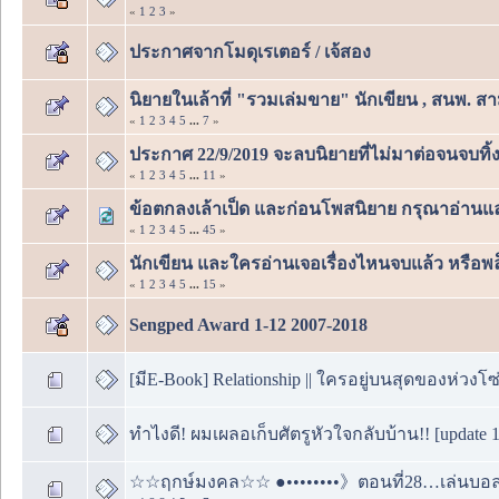
«
1
2
3
»
ประกาศจากโมดุเรเตอร์ / เจ้สอง
นิยายในเล้าที่ "รวมเล่มขาย" นักเขียน , สนพ. สา
«
1
2
3
4
5
...
7
»
ประกาศ 22/9/2019 จะลบนิยายที่ไม่มาต่อจนจบทิ้
«
1
2
3
4
5
...
11
»
ข้อตกลงเล้าเป็ด และก่อนโพสนิยาย กรุณาอ่านแ
«
1
2
3
4
5
...
45
»
นักเขียน และใครอ่านเจอเรื่องไหนจบแล้ว หรือ
«
1
2
3
4
5
...
15
»
Sengped Award 1-12 2007-2018
[มีE-Book] Relationship || ใครอยู่บนสุดของห่วงโ
ทำไงดี! ผมเผลอเก็บศัตรูหัวใจกลับบ้าน!! [update 
☆☆ฤกษ์มงคล☆☆ ●••••••••》ตอนที่28…เล่นบอลน