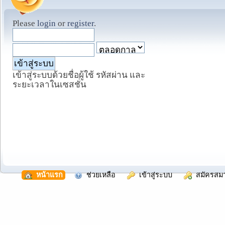
Please
login
or
register
.
เข้าสู่ระบบด้วยชื่อผู้ใช้ รหัสผ่าน และ
ระยะเวลาในเซสชั่น
  หน้าแรก
  ช่วยเหลือ
  เข้าสู่ระบบ
  สมัครสม