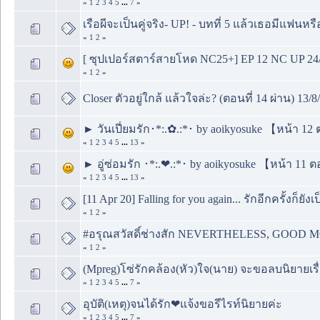
«
1
2
3
4
5
...
7
»
เรือผีจะเป็นคู่จริง- UP! - บทที่ 5 แล้วเธอมีแฟนหรื
«
1
2
»
[ ซุปเปอร์สตาร์สายโหด NC25+]​ EP 12 NC UP 24
«
1
2
»
Closer ตัวอยู่ใกล้ แล้วใจล่ะ? (ตอนที่ 14 ผ่าน) 13/8
► วันเปี่ยมรัก･*:.✿.:*･ by aoikyosuke 【หน้า 12
«
1
2
3
4
5
...
13
»
► อู่ซ่อมรัก ･*:.❤.:*･ by aoikyosuke 【หน้า 11 ต
«
1
2
3
4
5
...
13
»
[11 Apr 20] Falling for you again... รักอีกครั้งก็ยั
«
1
2
»
#อรุณสวัสดิ์ช่างสัก NEVERTHELESS, GOOD
«
1
2
»
(Mpreg)โซ่รักคล้อง(หัว)ใจ(นาย) จะขอลบนิยายเรื
«
1
2
3
4
5
...
7
»
อุบัติ(เหตุ)จนได้รัก❤แจ้งขอรีไรท์นิยายค่ะ
«
1
2
3
4
5
...
7
»