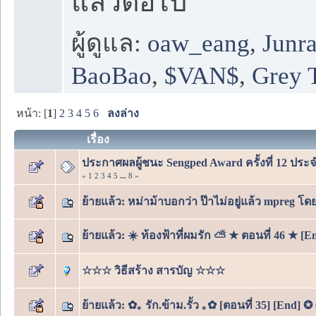
แล้วต่อไป
ผู้ดูแล:
oaw_eang
,
Junr
BaoBao
,
$VAN$
,
Grey 
หน้า: [
1
]
2
3
4
5
6
ลงล่าง
เรื่อง
ประกาศผลผู้ชนะ Sengped Award ครั้งที่ 12 ประจ
«
1
2
3
4
5
...
8
»
ย้ายแล้ว: หม่าม้าบอกว่า ป๊าไม่อยู่แล้ว mpreg โด
ย้ายแล้ว: ☀️ ท้องฟ้าที่ผมรัก ⛅ ★ ตอนที่ 46 ★ [E
☆☆☆ วิธีสร้าง สารบัญ ☆☆☆
ย้ายแล้ว: ✿｡ รัก.ข้าม.รั้ว ｡✿ [ตอนที่ 35] [End] ✪