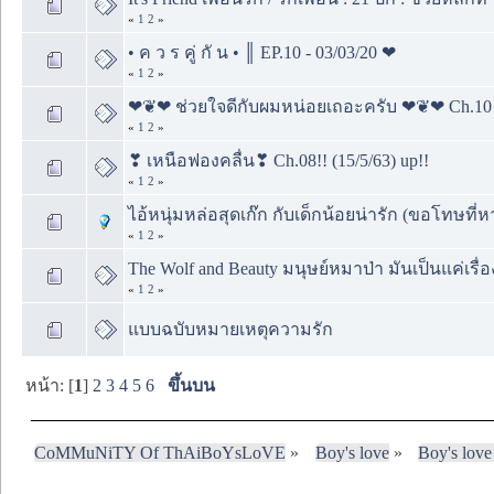
«
1
2
»
• ค ว ร คู่ กั น • ║ EP.10 - 03/03/20 ❤
«
1
2
»
❤︎❦❤︎ ช่วยใจดีกับผมหน่อยเถอะครับ ❤︎❦❤︎ Ch.10 
«
1
2
»
❣︎ เหนือฟองคลื่น❣︎ Ch.08!! (15/5/63) up!!
«
1
2
»
ไอ้หนุ่มหล่อสุดเก๊ก กับเด็กน้อยน่ารัก (ขอโทษที
«
1
2
»
The Wolf and Beauty มนุษย์หมาป่า มันเป็นแค่เรื่
«
1
2
»
แบบฉบับหมายเหตุความรัก
หน้า: [
1
]
2
3
4
5
6
ขึ้นบน
CoMMuNiTY Of ThAiBoYsLoVE
»
Boy's love
»
Boy's love