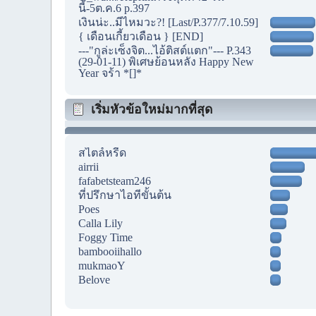
นี้-5ต.ค.6 p.397
เงินน่ะ..มีไหมวะ?! [Last/P.377/7.10.59]
{ เดือนเกี้ยวเดือน } [END]
---"กูล่ะเซ็งจิต...ไอ้ติสต์แตก"--- P.343
(29-01-11) พิเศษย้อนหลัง Happy New
Year จร้า *[]*
เริ่มหัวข้อใหม่มากที่สุด
สไตล์หรีด
airrii
fafabetsteam246
ที่ปรึกษาไอทีขั้นต้น
Poes
Calla Lily
Foggy Time
bambooiihallo
mukmaoY
Belove