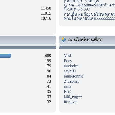
[นิยาย] รัก...ร้าย..By
G_wa..../Reprintครั้งสุดท้าย ว
11458
นี้-5ต.ค.6 p.397
11015
ก่อนอื่น ผมต้องขอโทษ ทุกคนด
10716
หายไป หลายปีเลย555555555
ออนไลน์นานที่สุด
489
Vesi
199
Poes
179
tandodee
96
sayhi11
84
rainiefonnie
73
Zitraphat
41
rinia
35
B52
33
k00_eng^^
32
iforgive