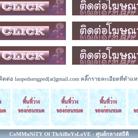
ต่อ laopedsengped[at]gmail.com คลิ๊กรายละเอียดที่ตำแหน
CoMMuNiTY Of ThAiBoYsLoVE - ศูนย์กลางสถิติ