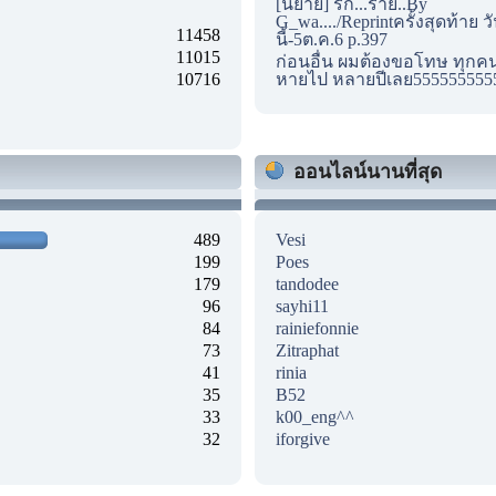
[นิยาย] รัก...ร้าย..By
G_wa..../Reprintครั้งสุดท้าย ว
11458
นี้-5ต.ค.6 p.397
11015
ก่อนอื่น ผมต้องขอโทษ ทุกคนด
10716
หายไป หลายปีเลย555555555
ออนไลน์นานที่สุด
489
Vesi
199
Poes
179
tandodee
96
sayhi11
84
rainiefonnie
73
Zitraphat
41
rinia
35
B52
33
k00_eng^^
32
iforgive