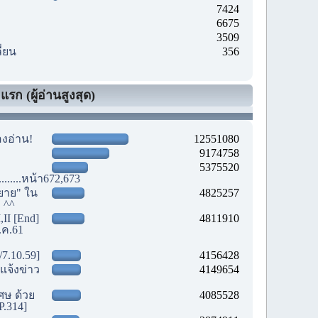
7424
6675
3509
ี่ยน
356
รก (ผู้อ่านสูงสุด)
องอ่าน!
12551080
9174758
5375520
............หน้า672,673
ยาย" ใน
4825257
! ^^
,II [End]
4811910
.ค.61
/7.10.59]
4156428
แจ้งข่าว
4149654
เศษ ด้วย
4085528
P.314]