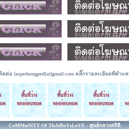
ต่อ laopedsengped[at]gmail.com คลิ๊กรายละเอียดที่ตำแหน
CoMMuNiTY Of ThAiBoYsLoVE - ศูนย์กลางสถิติ