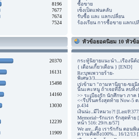
8196
ซื้อขาย
7677
เซ็งเป็ดแฟนคลับ
7674
รับซื้อ และ แลกเปลี่ยน
7524
ร้องเรียน การซื้อขาย แลกเปล
หัวข้อยอดนิยม 10 หัวข้อแ
20370
กระทู้นิยายแนะนำ...เรื่องนี้ต้
{ เดือนเกี้ยวเดือน } [END]
16131
Re:บุพเพวายร้าย-
พิเศษ3/3...............................
15498
เร่เข้ามา "ถามหานิยาย-ขอนิ
นี้นะคะหนู ถ้าเจอที่อื่น ลบทิ้ง
14160
>> ระเบียงรัก นักศึกษา ภาค I
<<รีปริ้นครั้งสุดท้าย Now-5 ต
13030
p.434
เงินน่ะ..มีไหมวะ?! [Last/P.377
Memorial~รักแรก รักสุดท้าย [
12239
หน้า 516: 29/ก.ย/57]
We are...คือ เรารักกัน ตอนพิ
11909
ความคิดถึง100%... 16/12/13 [