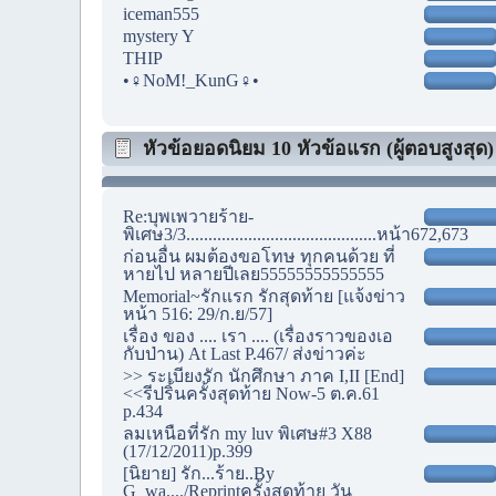
iceman555
mystery Y
THIP
•♀NoM!_KunG♀•
หัวข้อยอดนิยม 10 หัวข้อแรก (ผู้ตอบสูงสุด)
Re:บุพเพวายร้าย-
พิเศษ3/3...........................................หน้า672,673
ก่อนอื่น ผมต้องขอโทษ ทุกคนด้วย ที่
หายไป หลายปีเลย55555555555555
Memorial~รักแรก รักสุดท้าย [แจ้งข่าว
หน้า 516: 29/ก.ย/57]
เรื่อง ของ .... เรา .... (เรื่องราวของเอ
กับป่าน) At Last P.467/ ส่งข่าวค่ะ
>> ระเบียงรัก นักศึกษา ภาค I,II [End]
<<รีปริ้นครั้งสุดท้าย Now-5 ต.ค.61
p.434
ลมเหนือที่รัก my luv พิเศษ#3 X88
(17/12/2011)p.399
[นิยาย] รัก...ร้าย..By
G_wa..../Reprintครั้งสุดท้าย วัน