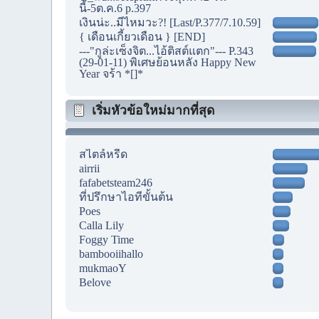
นี้-5ต.ค.6 p.397
เงินน่ะ..มีไหมวะ?! [Last/P.377/7.10.59]
{ เดือนเกี้ยวเดือน } [END]
---"กูล่ะเซ็งจิต...ไอ้ติสต์แตก"--- P.343
(29-01-11) พิเศษย้อนหลัง Happy New
Year จร้า *[]*
เริ่มหัวข้อใหม่มากที่สุด
สไตล์หรีด
airrii
fafabetsteam246
ที่ปรึกษาไอทีขั้นต้น
Poes
Calla Lily
Foggy Time
bambooiihallo
mukmaoY
Belove