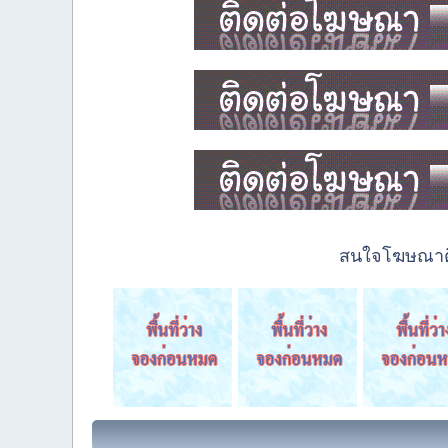
สนใจโฆษณาติด