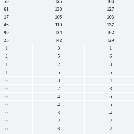
50
125
106
61
138
127
17
105
103
46
110
137
90
134
162
25
142
129
1
3
1
2
5
6
1
2
3
1
5
5
0
3
4
0
7
8
0
4
6
0
4
5
0
3
4
0
2
2
0
6
2