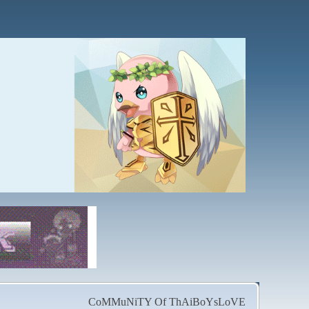
CoMMuNiTY Of ThAiBoYsLoVE