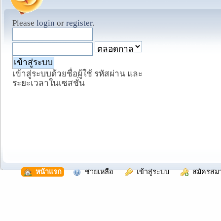
Please
login
or
register
.
เข้าสู่ระบบด้วยชื่อผู้ใช้ รหัสผ่าน และ
ระยะเวลาในเซสชั่น
  หน้าแรก
  ช่วยเหลือ
  เข้าสู่ระบบ
  สมัครสม