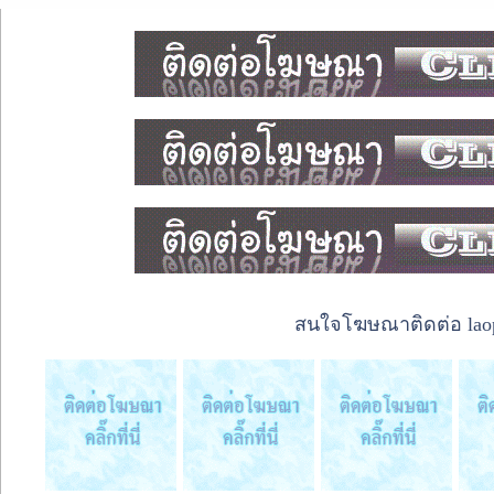
สนใจโฆษณาติดต่อ laope