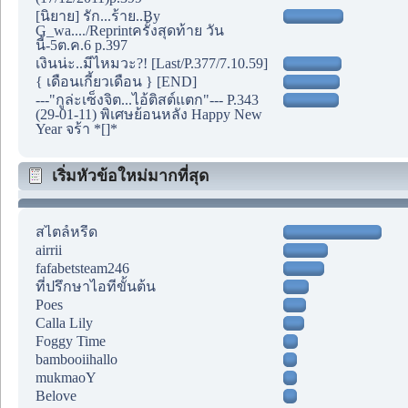
[นิยาย] รัก...ร้าย..By
G_wa..../Reprintครั้งสุดท้าย วัน
นี้-5ต.ค.6 p.397
เงินน่ะ..มีไหมวะ?! [Last/P.377/7.10.59]
{ เดือนเกี้ยวเดือน } [END]
---"กูล่ะเซ็งจิต...ไอ้ติสต์แตก"--- P.343
(29-01-11) พิเศษย้อนหลัง Happy New
Year จร้า *[]*
เริ่มหัวข้อใหม่มากที่สุด
สไตล์หรีด
airrii
fafabetsteam246
ที่ปรึกษาไอทีขั้นต้น
Poes
Calla Lily
Foggy Time
bambooiihallo
mukmaoY
Belove