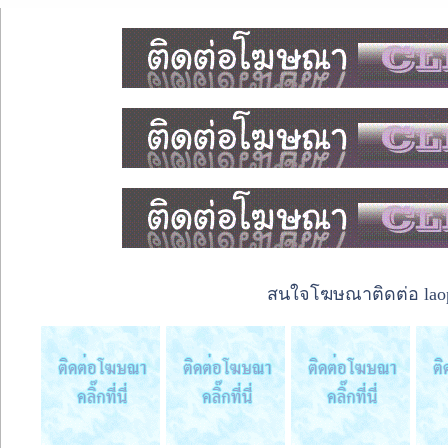
สนใจโฆษณาติดต่อ laope