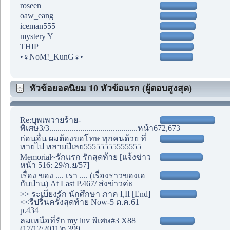
roseen
oaw_eang
iceman555
mystery Y
THIP
•♀NoM!_KunG♀•
หัวข้อยอดนิยม 10 หัวข้อแรก (ผู้ตอบสูงสุด)
Re:บุพเพวายร้าย-
พิเศษ3/3...........................................หน้า672,673
ก่อนอื่น ผมต้องขอโทษ ทุกคนด้วย ที่
หายไป หลายปีเลย55555555555555
Memorial~รักแรก รักสุดท้าย [แจ้งข่าว
หน้า 516: 29/ก.ย/57]
เรื่อง ของ .... เรา .... (เรื่องราวของเอ
กับป่าน) At Last P.467/ ส่งข่าวค่ะ
>> ระเบียงรัก นักศึกษา ภาค I,II [End]
<<รีปริ้นครั้งสุดท้าย Now-5 ต.ค.61
p.434
ลมเหนือที่รัก my luv พิเศษ#3 X88
(17/12/2011)p.399