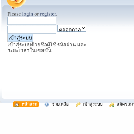
Please
login
or
register
.
เข้าสู่ระบบด้วยชื่อผู้ใช้ รหัสผ่าน และ
ระยะเวลาในเซสชั่น
  หน้าแรก
  ช่วยเหลือ
  เข้าสู่ระบบ
  สมัครสม