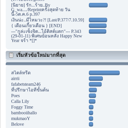
[นิยาย] รัก...ร้าย..By
G_wa..../Reprintครั้งสุดท้าย วัน
นี้-5ต.ค.6 p.397
เงินน่ะ..มีไหมวะ?! [Last/P.377/7.10.59]
{ เดือนเกี้ยวเดือน } [END]
---"กูล่ะเซ็งจิต...ไอ้ติสต์แตก"--- P.343
(29-01-11) พิเศษย้อนหลัง Happy New
Year จร้า *[]*
เริ่มหัวข้อใหม่มากที่สุด
สไตล์หรีด
airrii
fafabetsteam246
ที่ปรึกษาไอทีขั้นต้น
Poes
Calla Lily
Foggy Time
bambooiihallo
mukmaoY
Belove