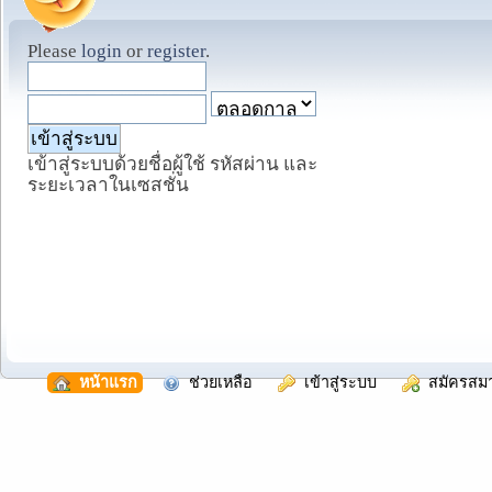
Please
login
or
register
.
เข้าสู่ระบบด้วยชื่อผู้ใช้ รหัสผ่าน และ
ระยะเวลาในเซสชั่น
  หน้าแรก
  ช่วยเหลือ
  เข้าสู่ระบบ
  สมัครสม