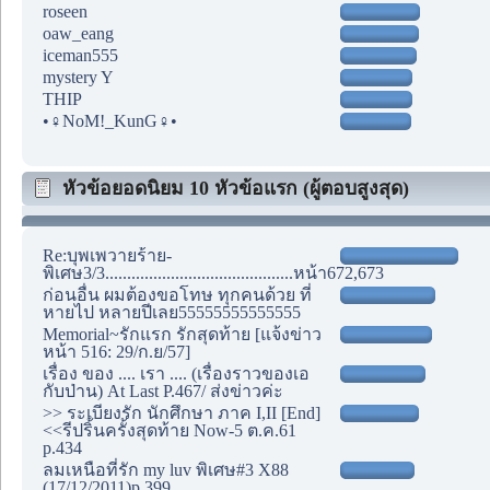
roseen
oaw_eang
iceman555
mystery Y
THIP
•♀NoM!_KunG♀•
หัวข้อยอดนิยม 10 หัวข้อแรก (ผู้ตอบสูงสุด)
Re:บุพเพวายร้าย-
พิเศษ3/3...........................................หน้า672,673
ก่อนอื่น ผมต้องขอโทษ ทุกคนด้วย ที่
หายไป หลายปีเลย55555555555555
Memorial~รักแรก รักสุดท้าย [แจ้งข่าว
หน้า 516: 29/ก.ย/57]
เรื่อง ของ .... เรา .... (เรื่องราวของเอ
กับป่าน) At Last P.467/ ส่งข่าวค่ะ
>> ระเบียงรัก นักศึกษา ภาค I,II [End]
<<รีปริ้นครั้งสุดท้าย Now-5 ต.ค.61
p.434
ลมเหนือที่รัก my luv พิเศษ#3 X88
(17/12/2011)p.399