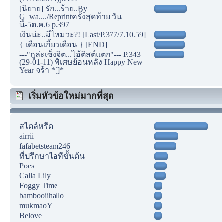
[นิยาย] รัก...ร้าย..By
G_wa..../Reprintครั้งสุดท้าย วัน
นี้-5ต.ค.6 p.397
เงินน่ะ..มีไหมวะ?! [Last/P.377/7.10.59]
{ เดือนเกี้ยวเดือน } [END]
---"กูล่ะเซ็งจิต...ไอ้ติสต์แตก"--- P.343
(29-01-11) พิเศษย้อนหลัง Happy New
Year จร้า *[]*
เริ่มหัวข้อใหม่มากที่สุด
สไตล์หรีด
airrii
fafabetsteam246
ที่ปรึกษาไอทีขั้นต้น
Poes
Calla Lily
Foggy Time
bambooiihallo
mukmaoY
Belove