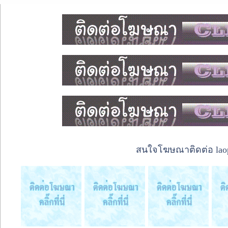
สนใจโฆษณาติดต่อ laope