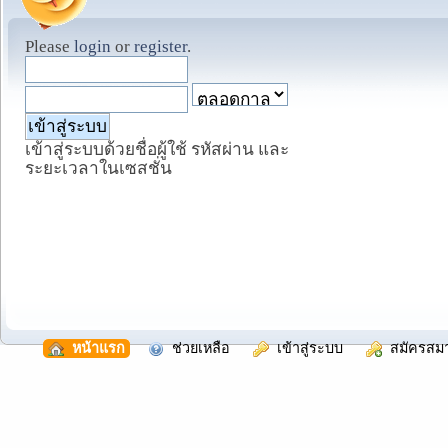
Please
login
or
register
.
เข้าสู่ระบบด้วยชื่อผู้ใช้ รหัสผ่าน และ
ระยะเวลาในเซสชั่น
  หน้าแรก
  ช่วยเหลือ
  เข้าสู่ระบบ
  สมัครสม