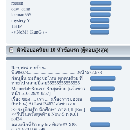
roseen
oaw_eang
iceman555
mystery Y
THIP
•♀NoM!_KunG♀•
หัวข้อยอดนิยม 10 หัวข้อแรก (ผู้ตอบสูงสุด)
Re:บุพเพวายร้าย-
พิเศษ3/3...........................................หน้า672,673
ก่อนอื่น ผมต้องขอโทษ ทุกคนด้วย ที่
หายไป หลายปีเลย55555555555555
Memorial~รักแรก รักสุดท้าย [แจ้งข่าว
หน้า 516: 29/ก.ย/57]
เรื่อง ของ .... เรา .... (เรื่องราวของเอ
กับป่าน) At Last P.467/ ส่งข่าวค่ะ
>> ระเบียงรัก นักศึกษา ภาค I,II [End]
<<รีปริ้นครั้งสุดท้าย Now-5 ต.ค.61
p.434
ลมเหนือที่รัก my luv พิเศษ#3 X88
(17/12/2011)p.399