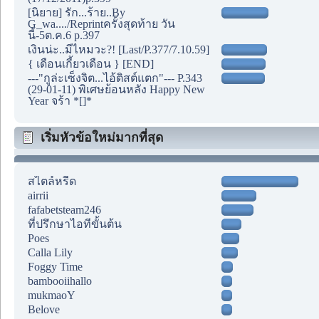
[นิยาย] รัก...ร้าย..By
G_wa..../Reprintครั้งสุดท้าย วัน
นี้-5ต.ค.6 p.397
เงินน่ะ..มีไหมวะ?! [Last/P.377/7.10.59]
{ เดือนเกี้ยวเดือน } [END]
---"กูล่ะเซ็งจิต...ไอ้ติสต์แตก"--- P.343
(29-01-11) พิเศษย้อนหลัง Happy New
Year จร้า *[]*
เริ่มหัวข้อใหม่มากที่สุด
สไตล์หรีด
airrii
fafabetsteam246
ที่ปรึกษาไอทีขั้นต้น
Poes
Calla Lily
Foggy Time
bambooiihallo
mukmaoY
Belove