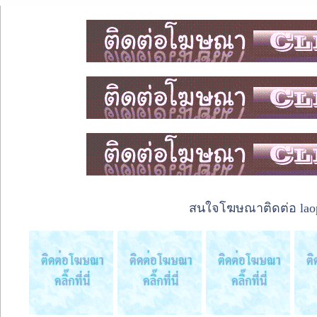
สนใจโฆษณาติดต่อ laope