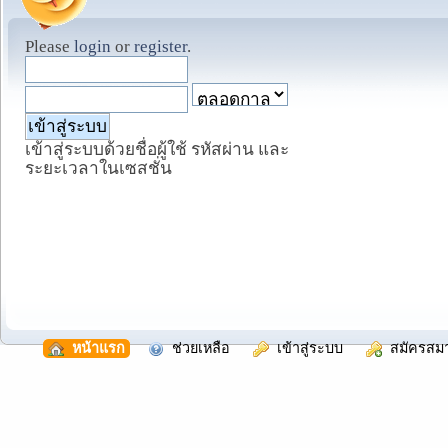
Please
login
or
register
.
เข้าสู่ระบบด้วยชื่อผู้ใช้ รหัสผ่าน และ
ระยะเวลาในเซสชั่น
  หน้าแรก
  ช่วยเหลือ
  เข้าสู่ระบบ
  สมัครสม