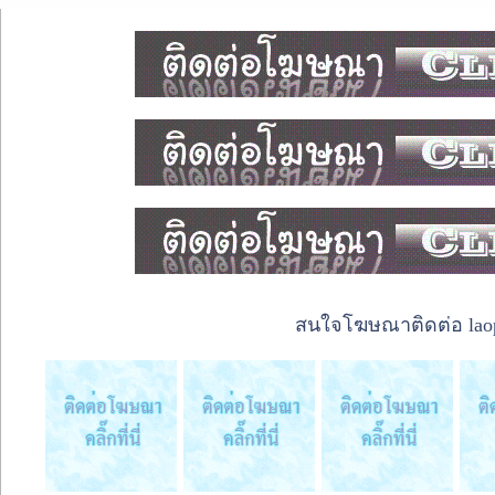
สนใจโฆษณาติดต่อ laope