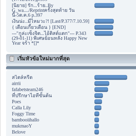
[นิยาย] รัก...ร้าย..By
G_wa..../Reprintครั้งสุดท้าย วัน
นี้-5ต.ค.6 p.397
เงินน่ะ..มีไหมวะ?! [Last/P.377/7.10.59]
{ เดือนเกี้ยวเดือน } [END]
---"กูล่ะเซ็งจิต...ไอ้ติสต์แตก"--- P.343
(29-01-11) พิเศษย้อนหลัง Happy New
Year จร้า *[]*
เริ่มหัวข้อใหม่มากที่สุด
สไตล์หรีด
airrii
fafabetsteam246
ที่ปรึกษาไอทีขั้นต้น
Poes
Calla Lily
Foggy Time
bambooiihallo
mukmaoY
Belove