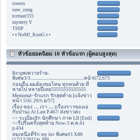
roseen
oaw_eang
iceman555
mystery Y
THIP
•♀NoM!_KunG♀•
หัวข้อยอดนิยม 10 หัวข้อแรก (ผู้ตอบสูงสุด)
Re:บุพเพวายร้าย-
พิเศษ3/3...........................................หน้า672,673
ก่อนอื่น ผมต้องขอโทษ ทุกคนด้วย ที่
หายไป หลายปีเลย55555555555555
Memorial~รักแรก รักสุดท้าย [แจ้งข่าว
หน้า 516: 29/ก.ย/57]
เรื่อง ของ .... เรา .... (เรื่องราวของเอ
กับป่าน) At Last P.467/ ส่งข่าวค่ะ
>> ระเบียงรัก นักศึกษา ภาค I,II [End]
<<รีปริ้นครั้งสุดท้าย Now-5 ต.ค.61
p.434
ลมเหนือที่รัก my luv พิเศษ#3 X88
(17/12/2011)p.399