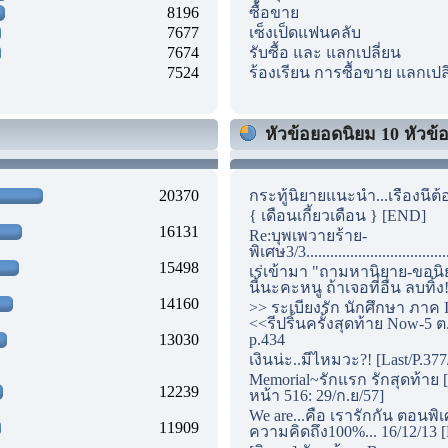
8196
ซื้อขาย
7677
เซ็งเป็ดแฟนคลับ
7674
รับซื้อ และ แลกเปลี่ยน
7524
ร้องเรียน การซื้อขาย แลกเปล
หัวข้อยอดนิยม 10 หัวข้อแ
20370
กระทู้นิยายแนะนำ...เรื่องนี้ต้
{ เดือนเกี้ยวเดือน } [END]
16131
Re:บุพเพวายร้าย-
พิเศษ3/3...............................
15498
เร่เข้ามา "ถามหานิยาย-ขอนิ
นี้นะคะหนู ถ้าเจอที่อื่น ลบทิ้ง
14160
>> ระเบียงรัก นักศึกษา ภาค I
<<รีปริ้นครั้งสุดท้าย Now-5 ต
13030
p.434
เงินน่ะ..มีไหมวะ?! [Last/P.377
Memorial~รักแรก รักสุดท้าย [
12239
หน้า 516: 29/ก.ย/57]
We are...คือ เรารักกัน ตอนพิ
11909
ความคิดถึง100%... 16/12/13 [