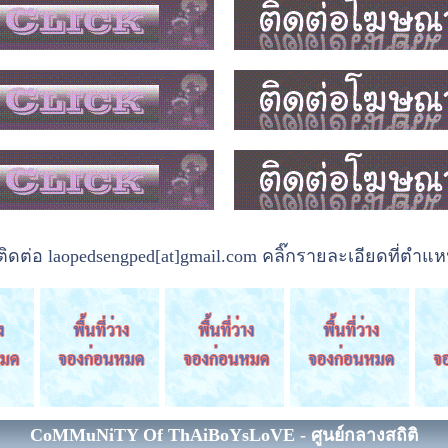
ต่อ laopedsengped[at]gmail.com คลิ๊กรายละเอียดที่ตำแหน
CoMMuNiTY Of ThAiBoYsLoVE - ศูนย์กลางสถิติ