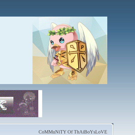
CoMMuNiTY Of ThAiBoYsLoVE