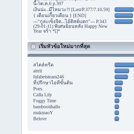
นี้-5ต.ค.6 p.397
เงินน่ะ..มีไหมวะ?! [Last/P.377/7.10.59]
{ เดือนเกี้ยวเดือน } [END]
---"กูล่ะเซ็งจิต...ไอ้ติสต์แตก"--- P.343
(29-01-11) พิเศษย้อนหลัง Happy New
Year จร้า *[]*
เริ่มหัวข้อใหม่มากที่สุด
สไตล์หรีด
airrii
fafabetsteam246
ที่ปรึกษาไอทีขั้นต้น
Poes
Calla Lily
Foggy Time
bambooiihallo
mukmaoY
Belove