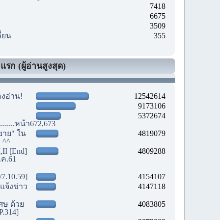
7418
6675
3509
ี่ยน
355
รก (ผู้อ่านสูงสุด)
องอ่าน!
12542614
9173106
5372674
............หน้า672,673
ยาย" ใน
4819079
! ^^
,II [End]
4809288
.ค.61
/7.10.59]
4154107
แจ้งข่าว
4147118
เศษ ด้วย
4083805
P.314]