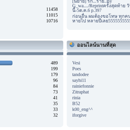
[นิยาย] รัก...ร้าย..By
G_wa..../Reprintครั้งสุดท้าย ว
11458
นี้-5ต.ค.6 p.397
11015
ก่อนอื่น ผมต้องขอโทษ ทุกคนด
10716
หายไป หลายปีเลย555555555
ออนไลน์นานที่สุด
489
Vesi
199
Poes
179
tandodee
96
sayhi11
84
rainiefonnie
73
Zitraphat
41
rinia
35
B52
33
k00_eng^^
32
iforgive