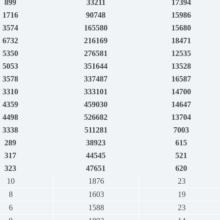
899
33211
17394
1716
90748
15986
3574
165580
15680
6732
216169
18471
5350
276581
12535
5053
351644
13528
3578
337487
16587
3310
333101
14700
4359
459030
14647
4498
526682
13704
3338
511281
7003
289
38923
615
317
44545
521
323
47651
620
10
1876
23
8
1603
19
6
1588
23