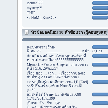
iceman555
mystery Y
THIP
•♀NoM!_KunG♀•
หัวข้อยอดนิยม 10 หัวข้อแรก (ผู้ตอบสูงสุด)
Re:บุพเพวายร้าย-
พิเศษ3/3...........................................หน้า672,673
ก่อนอื่น ผมต้องขอโทษ ทุกคนด้วย ที่
หายไป หลายปีเลย55555555555555
Memorial~รักแรก รักสุดท้าย [แจ้งข่าว
หน้า 516: 29/ก.ย/57]
เรื่อง ของ .... เรา .... (เรื่องราวของเอ
กับป่าน) At Last P.467/ ส่งข่าวค่ะ
>> ระเบียงรัก นักศึกษา ภาค I,II [End]
<<รีปริ้นครั้งสุดท้าย Now-5 ต.ค.61
p.434
ลมเหนือที่รัก my luv พิเศษ#3 X88
(17/12/2011)p.399
[นิยาย] รัก...ร้าย..By
G_wa..../Reprintครั้งสุดท้าย วัน