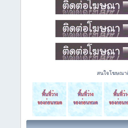
สนใจโฆษณาติด