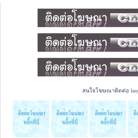
สนใจโฆษณาติดต่อ laope