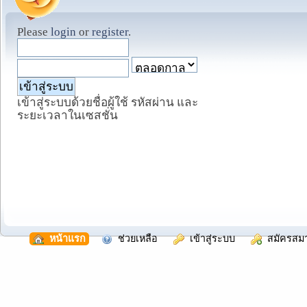
Please
login
or
register
.
เข้าสู่ระบบด้วยชื่อผู้ใช้ รหัสผ่าน และ
ระยะเวลาในเซสชั่น
  หน้าแรก
  ช่วยเหลือ
  เข้าสู่ระบบ
  สมัครสม