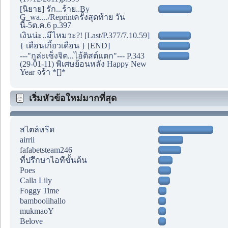
[นิยาย] รัก...ร้าย..By
G_wa..../Reprintครั้งสุดท้าย วัน
นี้-5ต.ค.6 p.397
เงินน่ะ..มีไหมวะ?! [Last/P.377/7.10.59]
{ เดือนเกี้ยวเดือน } [END]
---"กูล่ะเซ็งจิต...ไอ้ติสต์แตก"--- P.343
(29-01-11) พิเศษย้อนหลัง Happy New
Year จร้า *[]*
เริ่มหัวข้อใหม่มากที่สุด
สไตล์หรีด
airrii
fafabetsteam246
ที่ปรึกษาไอทีขั้นต้น
Poes
Calla Lily
Foggy Time
bambooiihallo
mukmaoY
Belove