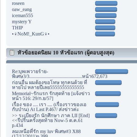
roseen
oaw_eang
iceman555
mystery Y
THIP
•♀NoM!_KunG♀•
หัวข้อยอดนิยม 10 หัวข้อแรก (ผู้ตอบสูงสุด)
Re:บุพเพวายร้าย-
พิเศษ3/3...........................................หน้า672,673
ก่อนอื่น ผมต้องขอโทษ ทุกคนด้วย ที่
หายไป หลายปีเลย55555555555555
Memorial~รักแรก รักสุดท้าย [แจ้งข่าว
หน้า 516: 29/ก.ย/57]
เรื่อง ของ .... เรา .... (เรื่องราวของเอ
กับป่าน) At Last P.467/ ส่งข่าวค่ะ
>> ระเบียงรัก นักศึกษา ภาค I,II [End]
<<รีปริ้นครั้งสุดท้าย Now-5 ต.ค.61
p.434
ลมเหนือที่รัก my luv พิเศษ#3 X88
(17/12/2011)p.399