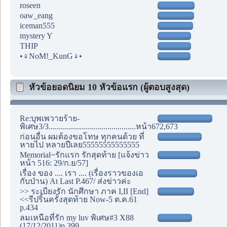
roseen
oaw_eang
iceman555
mystery Y
THIP
•♀NoM!_KunG♀•
หัวข้อยอดนิยม 10 หัวข้อแรก (ผู้ตอบสูงสุด)
Re:บุพเพวายร้าย-
พิเศษ3/3...........................................หน้า672,673
ก่อนอื่น ผมต้องขอโทษ ทุกคนด้วย ที่
หายไป หลายปีเลย55555555555555
Memorial~รักแรก รักสุดท้าย [แจ้งข่าว
หน้า 516: 29/ก.ย/57]
เรื่อง ของ .... เรา .... (เรื่องราวของเอ
กับป่าน) At Last P.467/ ส่งข่าวค่ะ
>> ระเบียงรัก นักศึกษา ภาค I,II [End]
<<รีปริ้นครั้งสุดท้าย Now-5 ต.ค.61
p.434
ลมเหนือที่รัก my luv พิเศษ#3 X88
(17/12/2011)p.399