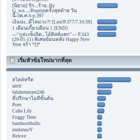
[นิยาย] รัก...ร้าย..By
G_wa..../Reprintครั้งสุดท้าย วัน
นี้-5ต.ค.6 p.397
เงินน่ะ..มีไหมวะ?! [Last/P.377/7.10.59]
{ เดือนเกี้ยวเดือน } [END]
---"กูล่ะเซ็งจิต...ไอ้ติสต์แตก"--- P.343
(29-01-11) พิเศษย้อนหลัง Happy New
Year จร้า *[]*
เริ่มหัวข้อใหม่มากที่สุด
สไตล์หรีด
airrii
fafabetsteam246
ที่ปรึกษาไอทีขั้นต้น
Poes
Calla Lily
Foggy Time
bambooiihallo
mukmaoY
Belove