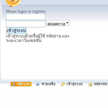
Please
login
or
register
.
เข้าสู่ระบบด้วยชื่อผู้ใช้ รหัสผ่าน และ
ระยะเวลาในเซสชั่น
  หน้าแรก
  ช่วยเหลือ
  เข้าสู่ระบบ
  สมัครสม