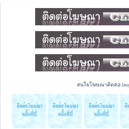
สนใจโฆษณาติดต่อ laope