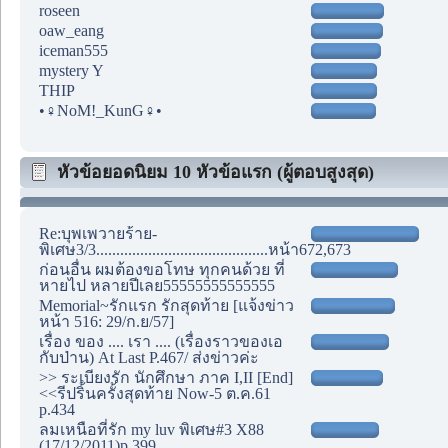
roseen
oaw_eang
iceman555
mystery Y
THIP
•♀NoM!_KunG♀•
หัวข้อยอดนิยม 10 หัวข้อแรก (ผู้ตอบสูงสุด)
Re:บุพเพวายร้าย-
พิเศษ3/3...........................................หน้า672,673
ก่อนอื่น ผมต้องขอโทษ ทุกคนด้วย ที่
หายไป หลายปีเลย55555555555555
Memorial~รักแรก รักสุดท้าย [แจ้งข่าว
หน้า 516: 29/ก.ย/57]
เรื่อง ของ .... เรา .... (เรื่องราวของเอ
กับป่าน) At Last P.467/ ส่งข่าวค่ะ
>> ระเบียงรัก นักศึกษา ภาค I,II [End]
<<รีปริ้นครั้งสุดท้าย Now-5 ต.ค.61
p.434
ลมเหนือที่รัก my luv พิเศษ#3 X88
(17/12/2011)p.399