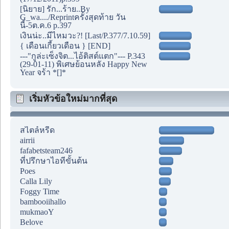
[นิยาย] รัก...ร้าย..By
G_wa..../Reprintครั้งสุดท้าย วัน
นี้-5ต.ค.6 p.397
เงินน่ะ..มีไหมวะ?! [Last/P.377/7.10.59]
{ เดือนเกี้ยวเดือน } [END]
---"กูล่ะเซ็งจิต...ไอ้ติสต์แตก"--- P.343
(29-01-11) พิเศษย้อนหลัง Happy New
Year จร้า *[]*
เริ่มหัวข้อใหม่มากที่สุด
สไตล์หรีด
airrii
fafabetsteam246
ที่ปรึกษาไอทีขั้นต้น
Poes
Calla Lily
Foggy Time
bambooiihallo
mukmaoY
Belove