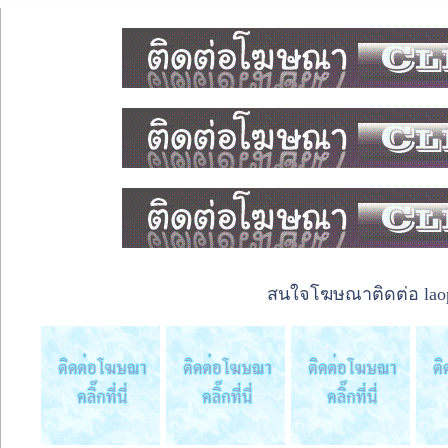
สนใจโฆษณาติดต่อ laope