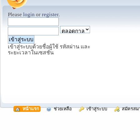
Please
login
or
register
.
เข้าสู่ระบบด้วยชื่อผู้ใช้ รหัสผ่าน และ
ระยะเวลาในเซสชั่น
  หน้าแรก
  ช่วยเหลือ
  เข้าสู่ระบบ
  สมัครสม