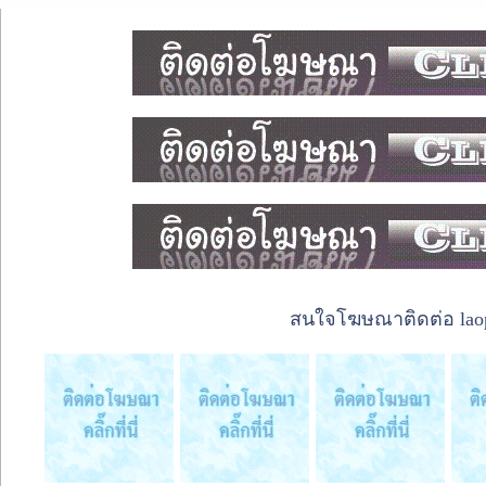
สนใจโฆษณาติดต่อ laope