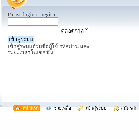
Please
login
or
register
.
เข้าสู่ระบบด้วยชื่อผู้ใช้ รหัสผ่าน และ
ระยะเวลาในเซสชั่น
  หน้าแรก
  ช่วยเหลือ
  เข้าสู่ระบบ
  สมัครสม