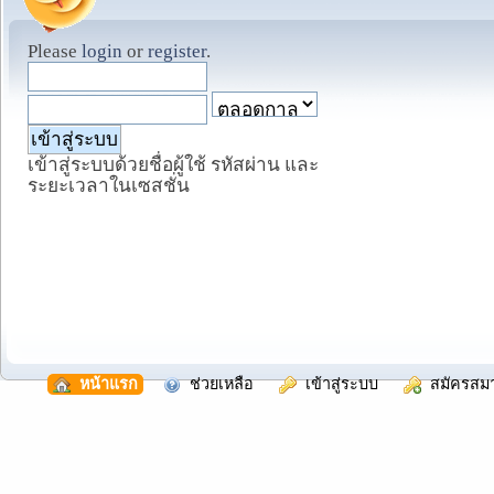
Please
login
or
register
.
เข้าสู่ระบบด้วยชื่อผู้ใช้ รหัสผ่าน และ
ระยะเวลาในเซสชั่น
  หน้าแรก
  ช่วยเหลือ
  เข้าสู่ระบบ
  สมัครสม