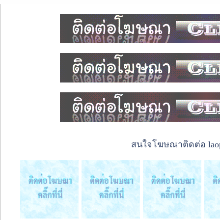
สนใจโฆษณาติดต่อ laope