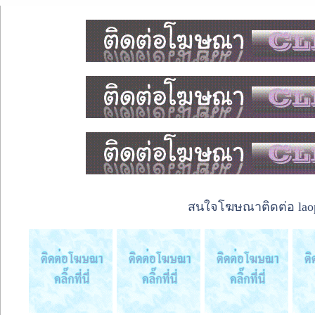
สนใจโฆษณาติดต่อ laope