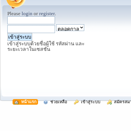
Please
login
or
register
.
เข้าสู่ระบบด้วยชื่อผู้ใช้ รหัสผ่าน และ
ระยะเวลาในเซสชั่น
  หน้าแรก
  ช่วยเหลือ
  เข้าสู่ระบบ
  สมัครสม