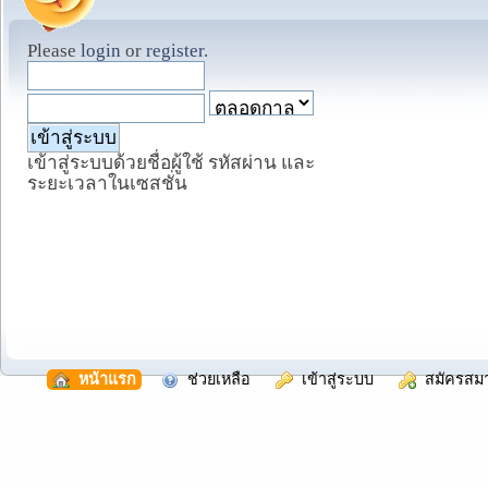
Please
login
or
register
.
เข้าสู่ระบบด้วยชื่อผู้ใช้ รหัสผ่าน และ
ระยะเวลาในเซสชั่น
  หน้าแรก
  ช่วยเหลือ
  เข้าสู่ระบบ
  สมัครสม