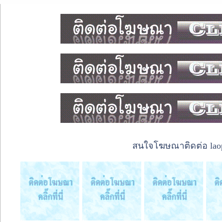
สนใจโฆษณาติดต่อ laope