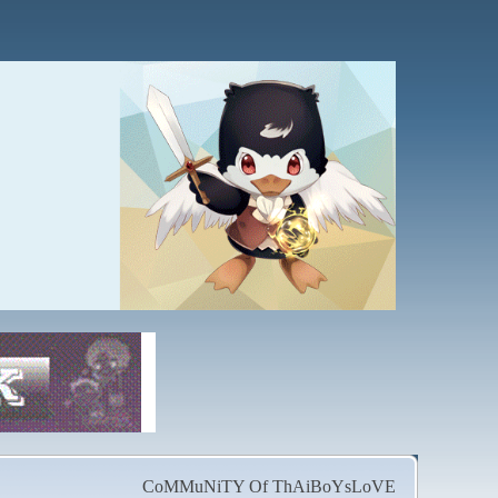
CoMMuNiTY Of ThAiBoYsLoVE