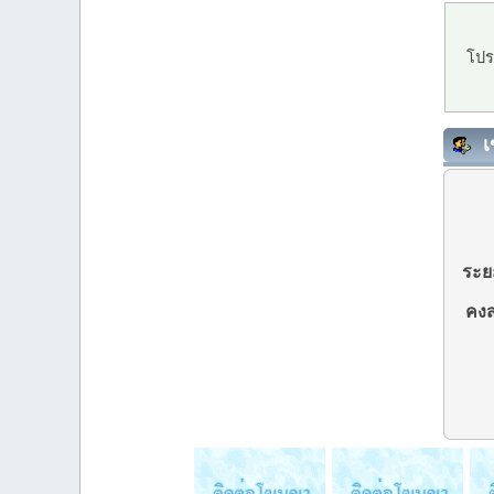
โปร
เ
ระยะ
คงส