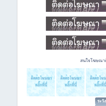
สนใจโฆษณาติด
ระวัง