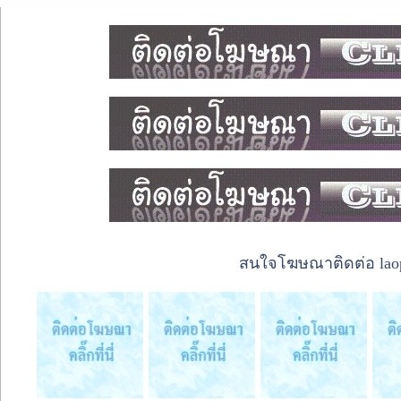
สนใจโฆษณาติดต่อ laope