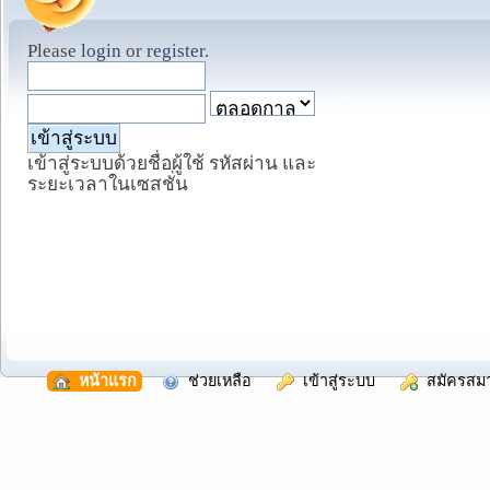
Please
login
or
register
.
เข้าสู่ระบบด้วยชื่อผู้ใช้ รหัสผ่าน และ
ระยะเวลาในเซสชั่น
  หน้าแรก
  ช่วยเหลือ
  เข้าสู่ระบบ
  สมัครสม