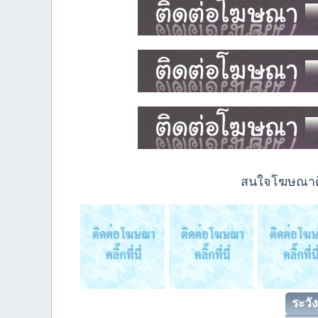
สนใจโฆษณาติด
ระวัง