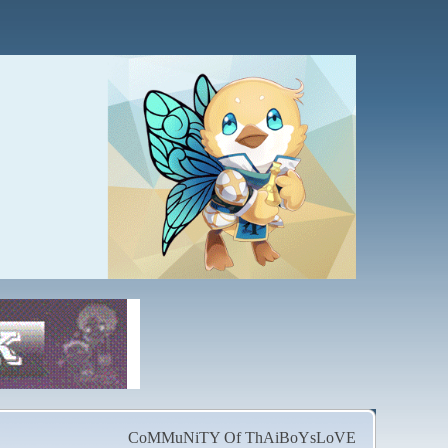
CoMMuNiTY Of ThAiBoYsLoVE