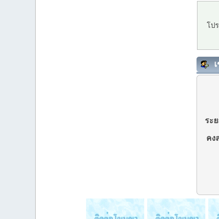
โปร
เ
ระยะ
คงส