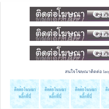
สนใจโฆษณาติดต่อ laope