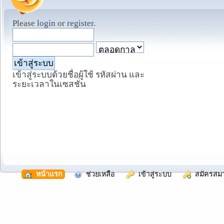
Please
login
or
register
.
เข้าสู่ระบบด้วยชื่อผู้ใช้ รหัสผ่าน และ
ระยะเวลาในเซสชั่น
  หน้าแรก
  ช่วยเหลือ
  เข้าสู่ระบบ
  สมัครสม