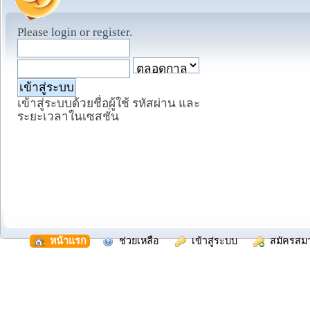
Please
login
or
register
.
เข้าสู่ระบบด้วยชื่อผู้ใช้ รหัสผ่าน และ
ระยะเวลาในเซสชั่น
  หน้าแรก
  ช่วยเหลือ
  เข้าสู่ระบบ
  สมัครสม