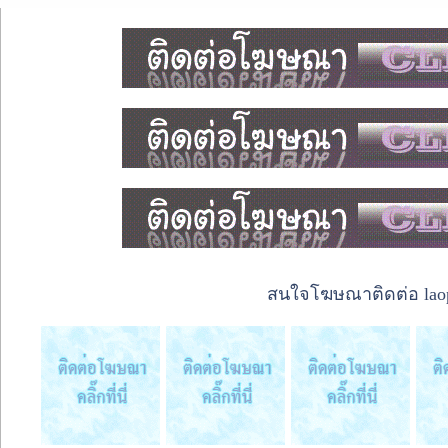
สนใจโฆษณาติดต่อ laope