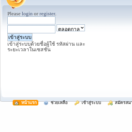
Please
login
or
register
.
เข้าสู่ระบบด้วยชื่อผู้ใช้ รหัสผ่าน และ
ระยะเวลาในเซสชั่น
  หน้าแรก
  ช่วยเหลือ
  เข้าสู่ระบบ
  สมัครสม