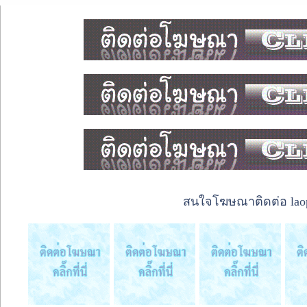
สนใจโฆษณาติดต่อ laope