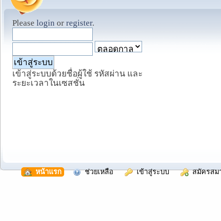
Please
login
or
register
.
เข้าสู่ระบบด้วยชื่อผู้ใช้ รหัสผ่าน และ
ระยะเวลาในเซสชั่น
  หน้าแรก
  ช่วยเหลือ
  เข้าสู่ระบบ
  สมัครสม