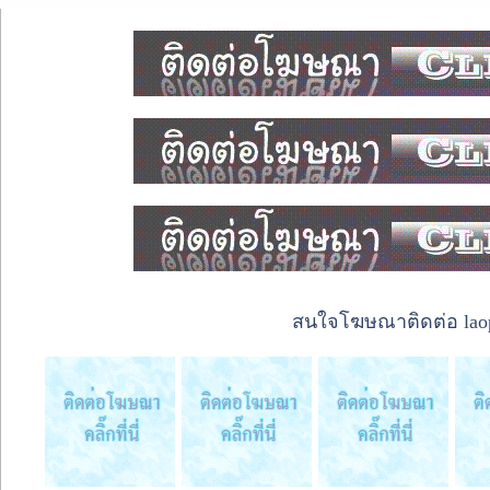
สนใจโฆษณาติดต่อ laope