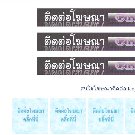
สนใจโฆษณาติดต่อ laope