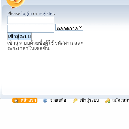
Please
login
or
register
.
เข้าสู่ระบบด้วยชื่อผู้ใช้ รหัสผ่าน และ
ระยะเวลาในเซสชั่น
  หน้าแรก
  ช่วยเหลือ
  เข้าสู่ระบบ
  สมัครสม