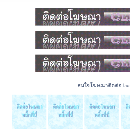
สนใจโฆษณาติดต่อ laope