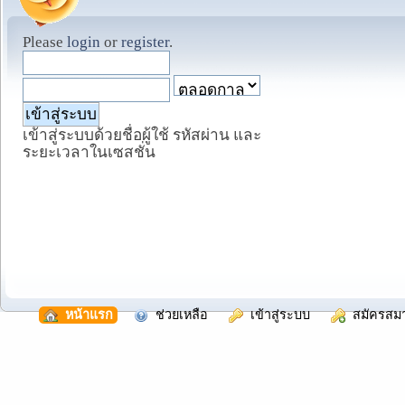
Please
login
or
register
.
เข้าสู่ระบบด้วยชื่อผู้ใช้ รหัสผ่าน และ
ระยะเวลาในเซสชั่น
  หน้าแรก
  ช่วยเหลือ
  เข้าสู่ระบบ
  สมัครสม